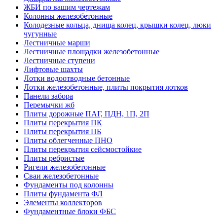
ЖБИ по вашим чертежам
Колонны железобетонные
Колодезные кольца, днища колец, крышки колец, люки
чугунные
Лестничные марши
Лестничные площадки железобетонные
Лестничные ступени
Лифтовые шахты
Лотки водоотводные бетонные
Лотки железобетонные, плиты покрытия лотков
Панели забора
Перемычки жб
Плиты дорожные ПАГ, ПДН, 1П, 2П
Плиты перекрытия ПК
Плиты перекрытия ПБ
Плиты облегченные ПНО
Плиты перекрытия сейсмостойкие
Плиты ребристые
Ригели железобетонные
Сваи железобетонные
Фундаменты под колонны
Плиты фундамента ФЛ
Элементы коллекторов
Фундаментные блоки ФБС