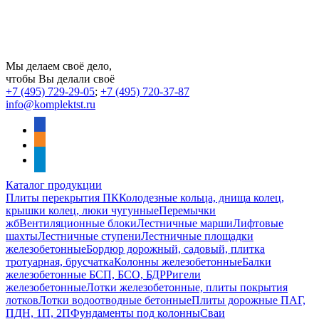
Мы делаем своё дело,
чтобы Вы делали своё
+7 (495) 729-29-05
;
+7 (495) 720-37-87
info@komplektst.ru
vkontakte
odnoklassniki
telegram
Каталог продукции
Плиты перекрытия ПК
Колодезные кольца, днища колец,
крышки колец, люки чугунные
Перемычки
жб
Вентиляционные блоки
Лестничные марши
Лифтовые
шахты
Лестничные ступени
Лестничные площадки
железобетонные
Бордюр дорожный, садовый, плитка
тротуарная, брусчатка
Колонны железобетонные
Балки
железобетонные БСП, БСО, БДР
Ригели
железобетонные
Лотки железобетонные, плиты покрытия
лотков
Лотки водоотводные бетонные
Плиты дорожные ПАГ,
ПДН, 1П, 2П
Фундаменты под колонны
Сваи