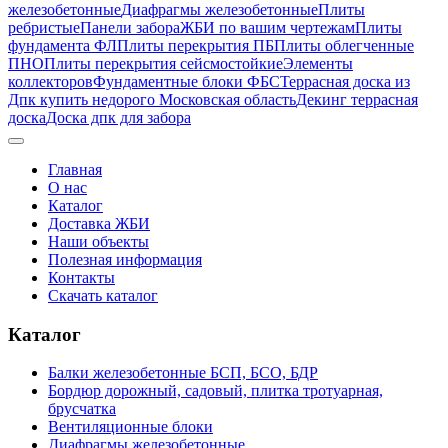
железобетонные
Диафрагмы железобетонные
Плиты
ребристые
Панели забора
ЖБИ по вашим чертежам
Плиты
фундамента ФЛ
Плиты перекрытия ПБ
Плиты облегченные
ПНО
Плиты перекрытия сейсмостойкие
Элементы
коллекторов
Фундаментные блоки ФБС
Террасная доска из
Дпк купить недорого Московская область
Декинг террасная
доска
Доска дпк для забора
Главная
О нас
Каталог
Доставка ЖБИ
Наши объекты
Полезная информация
Контакты
Скачать каталог
Каталог
Балки железобетонные БСП, БСО, БДР
Бордюр дорожный, садовый, плитка тротуарная,
брусчатка
Вентиляционные блоки
Диафрагмы железобетонные