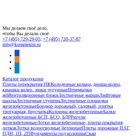
Мы делаем своё дело,
чтобы Вы делали своё
+7 (495) 729-29-05
;
+7 (495) 720-37-87
info@komplektst.ru
vkontakte
odnoklassniki
telegram
Каталог продукции
Плиты перекрытия ПК
Колодезные кольца, днища колец,
крышки колец, люки чугунные
Перемычки
жб
Вентиляционные блоки
Лестничные марши
Лифтовые
шахты
Лестничные ступени
Лестничные площадки
железобетонные
Бордюр дорожный, садовый, плитка
тротуарная, брусчатка
Колонны железобетонные
Балки
железобетонные БСП, БСО, БДР
Ригели
железобетонные
Лотки железобетонные, плиты покрытия
лотков
Лотки водоотводные бетонные
Плиты дорожные ПАГ,
ПДН, 1П, 2П
Фундаменты под колонны
Сваи