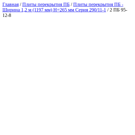
Главная
/
Плиты перекрытия ПБ
/
Плиты перекрытия ПБ -
Ширина 1,2 м (1197 мм) H=265 мм Серия 290/11-1
/ 2 ПБ 95-
12-8