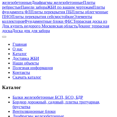
железобетонные
Диафрагмы железобетонные
Плиты
ребристые
Панели забора
ЖБИ по вашим чертежам
Плиты
фундамента ФЛ
Плиты перекрытия ПБ
Плиты облегченные
ПНО
Плиты перекрытия сейсмостойкие
Элементы
коллекторов
Фундаментные блоки ФБС
Террасная доска из
Дпк купить недорого Московская область
Декинг террасная
доска
Доска дпк для забора
Главная
О нас
Каталог
Доставка ЖБИ
Наши объекты
Полезная информация
Контакты
Скачать каталог
Каталог
Балки железобетонные БСП, БСО, БДР
Бордюр дорожный, садовый, плитка тротуарная,
брусчатка
Вентиляционные блоки
Диафрагмы железобетонные