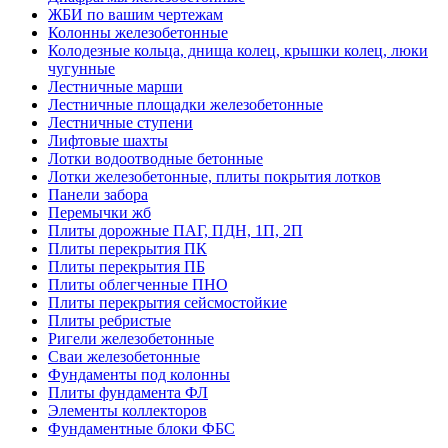
ЖБИ по вашим чертежам
Колонны железобетонные
Колодезные кольца, днища колец, крышки колец, люки
чугунные
Лестничные марши
Лестничные площадки железобетонные
Лестничные ступени
Лифтовые шахты
Лотки водоотводные бетонные
Лотки железобетонные, плиты покрытия лотков
Панели забора
Перемычки жб
Плиты дорожные ПАГ, ПДН, 1П, 2П
Плиты перекрытия ПК
Плиты перекрытия ПБ
Плиты облегченные ПНО
Плиты перекрытия сейсмостойкие
Плиты ребристые
Ригели железобетонные
Сваи железобетонные
Фундаменты под колонны
Плиты фундамента ФЛ
Элементы коллекторов
Фундаментные блоки ФБС