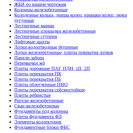
ЖБИ по вашим чертежам
Колонны железобетонные
Колодезные кольца, днища колец, крышки колец, люки
чугунные
Лестничные марши
Лестничные площадки железобетонные
Лестничные ступени
Лифтовые шахты
Лотки водоотводные бетонные
Лотки железобетонные, плиты покрытия лотков
Панели забора
Перемычки жб
Плиты дорожные ПАГ, ПДН, 1П, 2П
Плиты перекрытия ПК
Плиты перекрытия ПБ
Плиты облегченные ПНО
Плиты перекрытия сейсмостойкие
Плиты ребристые
Ригели железобетонные
Сваи железобетонные
Фундаменты под колонны
Плиты фундамента ФЛ
Элементы коллекторов
Фундаментные блоки ФБС