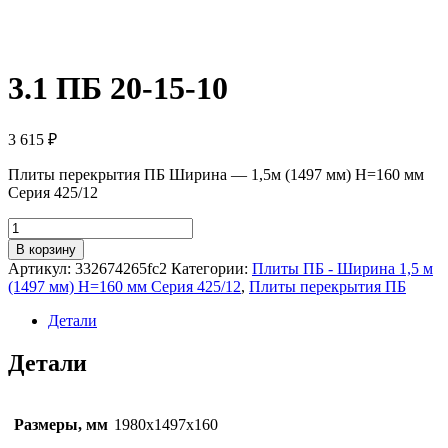
3.1 ПБ 20-15-10
3 615
₽
Плиты перекрытия ПБ Ширина — 1,5м (1497 мм) H=160 мм
Серия 425/12
Количество
товара
В корзину
3.1
Артикул:
332674265fc2
Категории:
Плиты ПБ - Ширина 1,5 м
ПБ
(1497 мм) H=160 мм Серия 425/12
,
Плиты перекрытия ПБ
20-
15-
Детали
10
Детали
Размеры, мм
1980х1497х160