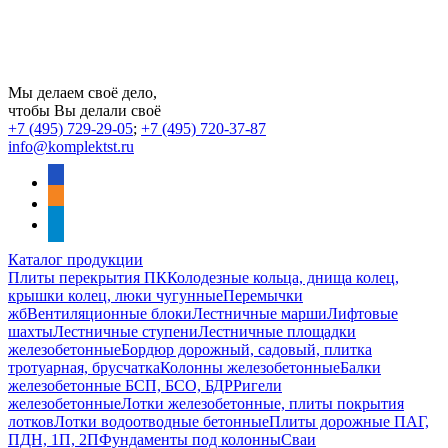
Мы делаем своё дело,
чтобы Вы делали своё
+7 (495) 729-29-05
;
+7 (495) 720-37-87
info@komplektst.ru
vkontakte
odnoklassniki
telegram
Каталог продукции
Плиты перекрытия ПК
Колодезные кольца, днища колец,
крышки колец, люки чугунные
Перемычки
жб
Вентиляционные блоки
Лестничные марши
Лифтовые
шахты
Лестничные ступени
Лестничные площадки
железобетонные
Бордюр дорожный, садовый, плитка
тротуарная, брусчатка
Колонны железобетонные
Балки
железобетонные БСП, БСО, БДР
Ригели
железобетонные
Лотки железобетонные, плиты покрытия
лотков
Лотки водоотводные бетонные
Плиты дорожные ПАГ,
ПДН, 1П, 2П
Фундаменты под колонны
Сваи