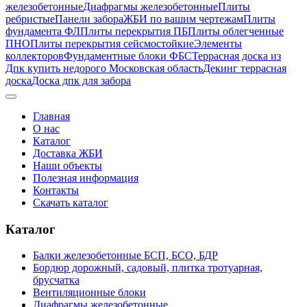
железобетонные
Диафрагмы железобетонные
Плиты
ребристые
Панели забора
ЖБИ по вашим чертежам
Плиты
фундамента ФЛ
Плиты перекрытия ПБ
Плиты облегченные
ПНО
Плиты перекрытия сейсмостойкие
Элементы
коллекторов
Фундаментные блоки ФБС
Террасная доска из
Дпк купить недорого Московская область
Декинг террасная
доска
Доска дпк для забора
Главная
О нас
Каталог
Доставка ЖБИ
Наши объекты
Полезная информация
Контакты
Скачать каталог
Каталог
Балки железобетонные БСП, БСО, БДР
Бордюр дорожный, садовый, плитка тротуарная,
брусчатка
Вентиляционные блоки
Диафрагмы железобетонные