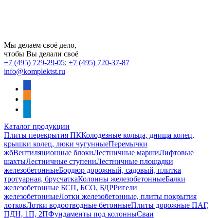
Мы делаем своё дело,
чтобы Вы делали своё
+7 (495) 729-29-05
;
+7 (495) 720-37-87
info@komplektst.ru
vkontakte
odnoklassniki
telegram
Каталог продукции
Плиты перекрытия ПК
Колодезные кольца, днища колец,
крышки колец, люки чугунные
Перемычки
жб
Вентиляционные блоки
Лестничные марши
Лифтовые
шахты
Лестничные ступени
Лестничные площадки
железобетонные
Бордюр дорожный, садовый, плитка
тротуарная, брусчатка
Колонны железобетонные
Балки
железобетонные БСП, БСО, БДР
Ригели
железобетонные
Лотки железобетонные, плиты покрытия
лотков
Лотки водоотводные бетонные
Плиты дорожные ПАГ,
ПДН, 1П, 2П
Фундаменты под колонны
Сваи