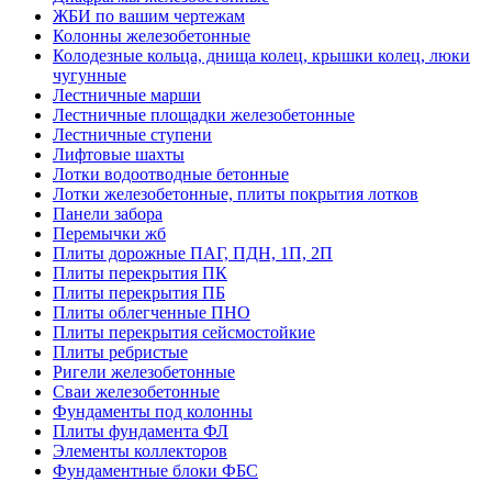
ЖБИ по вашим чертежам
Колонны железобетонные
Колодезные кольца, днища колец, крышки колец, люки
чугунные
Лестничные марши
Лестничные площадки железобетонные
Лестничные ступени
Лифтовые шахты
Лотки водоотводные бетонные
Лотки железобетонные, плиты покрытия лотков
Панели забора
Перемычки жб
Плиты дорожные ПАГ, ПДН, 1П, 2П
Плиты перекрытия ПК
Плиты перекрытия ПБ
Плиты облегченные ПНО
Плиты перекрытия сейсмостойкие
Плиты ребристые
Ригели железобетонные
Сваи железобетонные
Фундаменты под колонны
Плиты фундамента ФЛ
Элементы коллекторов
Фундаментные блоки ФБС