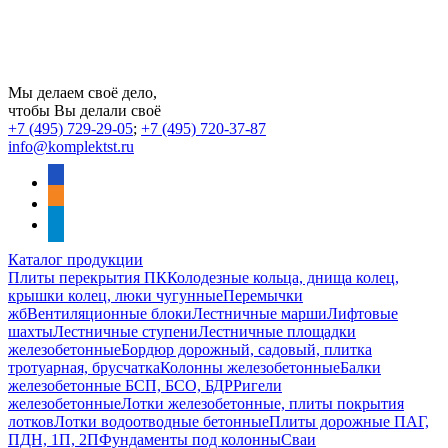
Мы делаем своё дело,
чтобы Вы делали своё
+7 (495) 729-29-05
;
+7 (495) 720-37-87
info@komplektst.ru
vkontakte
odnoklassniki
telegram
Каталог продукции
Плиты перекрытия ПК
Колодезные кольца, днища колец,
крышки колец, люки чугунные
Перемычки
жб
Вентиляционные блоки
Лестничные марши
Лифтовые
шахты
Лестничные ступени
Лестничные площадки
железобетонные
Бордюр дорожный, садовый, плитка
тротуарная, брусчатка
Колонны железобетонные
Балки
железобетонные БСП, БСО, БДР
Ригели
железобетонные
Лотки железобетонные, плиты покрытия
лотков
Лотки водоотводные бетонные
Плиты дорожные ПАГ,
ПДН, 1П, 2П
Фундаменты под колонны
Сваи