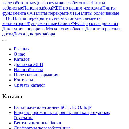
железобетонные
Диафрагмы железобетонные
Плиты
ребристые
Панели забора
ЖБИ по вашим чертежам
Плиты
фундамента ФЛ
Плиты перекрытия ПБ
Плиты облегченные
ПНО
Плиты перекрытия сейсмостойкие
Элементы
коллекторов
Фундаментные блоки ФБС
Террасная доска из
Дпк купить недорого Московская область
Декинг террасная
доска
Доска дпк для забора
Главная
О нас
Каталог
Доставка ЖБИ
Наши объекты
Полезная информация
Контакты
Скачать каталог
Каталог
Балки железобетонные БСП, БСО, БДР
Бордюр дорожный, садовый, плитка тротуарная,
брусчатка
Вентиляционные блоки
Диафрагмы железобетонные