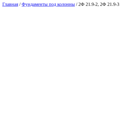
Главная
/
Фундаменты под колонны
/ 2Ф 21.9-2, 2Ф 21.9-3