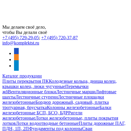
Мы делаем своё дело,
чтобы Вы делали своё
+7 (495) 729-29-05
;
+7 (495) 720-37-87
info@komplektst.ru
vkontakte
odnoklassniki
telegram
Каталог продукции
Плиты перекрытия ПК
Колодезные кольца, днища колец,
крышки колец, люки чугунные
Перемычки
жб
Вентиляционные блоки
Лестничные марши
Лифтовые
шахты
Лестничные ступени
Лестничные площадки
железобетонные
Бордюр дорожный, садовый, плитка
тротуарная, брусчатка
Колонны железобетонные
Балки
железобетонные БСП, БСО, БДР
Ригели
железобетонные
Лотки железобетонные, плиты покрытия
лотков
Лотки водоотводные бетонные
Плиты дорожные ПАГ,
ПДН, 1П, 2П
Фундаменты под колонны
Сваи