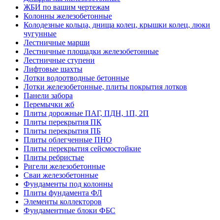
ЖБИ по вашим чертежам
Колонны железобетонные
Колодезные кольца, днища колец, крышки колец, люки
чугунные
Лестничные марши
Лестничные площадки железобетонные
Лестничные ступени
Лифтовые шахты
Лотки водоотводные бетонные
Лотки железобетонные, плиты покрытия лотков
Панели забора
Перемычки жб
Плиты дорожные ПАГ, ПДН, 1П, 2П
Плиты перекрытия ПК
Плиты перекрытия ПБ
Плиты облегченные ПНО
Плиты перекрытия сейсмостойкие
Плиты ребристые
Ригели железобетонные
Сваи железобетонные
Фундаменты под колонны
Плиты фундамента ФЛ
Элементы коллекторов
Фундаментные блоки ФБС