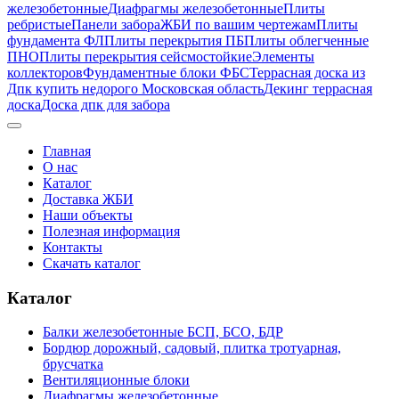
железобетонные
Диафрагмы железобетонные
Плиты
ребристые
Панели забора
ЖБИ по вашим чертежам
Плиты
фундамента ФЛ
Плиты перекрытия ПБ
Плиты облегченные
ПНО
Плиты перекрытия сейсмостойкие
Элементы
коллекторов
Фундаментные блоки ФБС
Террасная доска из
Дпк купить недорого Московская область
Декинг террасная
доска
Доска дпк для забора
Главная
О нас
Каталог
Доставка ЖБИ
Наши объекты
Полезная информация
Контакты
Скачать каталог
Каталог
Балки железобетонные БСП, БСО, БДР
Бордюр дорожный, садовый, плитка тротуарная,
брусчатка
Вентиляционные блоки
Диафрагмы железобетонные