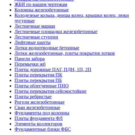
ЖБИ по вашим чертежам
Колонны железобетонные
Колодезные кольца, днища колец, крышки колец, люки
чугунные
Лестничные марши
Лестничные площадки железобетонные
Лестничные ступени
Лифтовые шахты
Лотки водоотводные бетонные
Лотки железобетонные, плиты покрытия лотков
Панели забора
Перемычки жб
Плиты дорожные ПАГ, ПДН, 1П, 2П
Плиты перекрытия ПК
Плиты перекрытия ПБ
Плиты облегченные ПНО
Плиты перекрытия сейсмостойкие
Плиты ребристые
Ригели железобетонные
Сваи железобетонные
Фундаменты под колонны
Плиты фундамента ФЛ
Элементы коллекторов
Фундаментные блоки ФБС