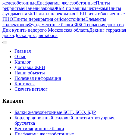
железобетонные
Диафрагмы железобетонные
Плиты
ребристые
Панели забора
ЖБИ по вашим чертежам
Плиты
фундамента ФЛ
Плиты перекрытия ПБ
Плиты облегченные
ПНО
Плиты перекрытия сейсмостойкие
Элементы
коллекторов
Фундаментные блоки ФБС
Террасная доска из
Дпк купить недорого Московская область
Декинг террасная
доска
Доска дпк для забора
Главная
О нас
Каталог
Доставка ЖБИ
Наши объекты
Полезная информация
Контакты
Скачать каталог
Каталог
Балки железобетонные БСП, БСО, БДР
Бордюр дорожный, садовый, плитка тротуарная,
брусчатка
Вентиляционные блоки
Диафрагмы железобетонные