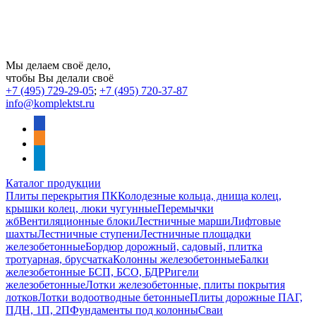
Мы делаем своё дело,
чтобы Вы делали своё
+7 (495) 729-29-05
;
+7 (495) 720-37-87
info@komplektst.ru
vkontakte
odnoklassniki
telegram
Каталог продукции
Плиты перекрытия ПК
Колодезные кольца, днища колец,
крышки колец, люки чугунные
Перемычки
жб
Вентиляционные блоки
Лестничные марши
Лифтовые
шахты
Лестничные ступени
Лестничные площадки
железобетонные
Бордюр дорожный, садовый, плитка
тротуарная, брусчатка
Колонны железобетонные
Балки
железобетонные БСП, БСО, БДР
Ригели
железобетонные
Лотки железобетонные, плиты покрытия
лотков
Лотки водоотводные бетонные
Плиты дорожные ПАГ,
ПДН, 1П, 2П
Фундаменты под колонны
Сваи