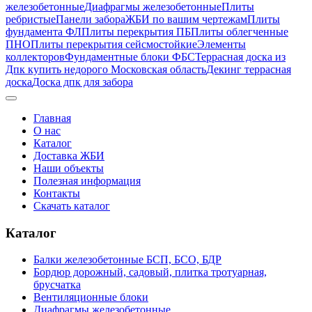
железобетонные
Диафрагмы железобетонные
Плиты
ребристые
Панели забора
ЖБИ по вашим чертежам
Плиты
фундамента ФЛ
Плиты перекрытия ПБ
Плиты облегченные
ПНО
Плиты перекрытия сейсмостойкие
Элементы
коллекторов
Фундаментные блоки ФБС
Террасная доска из
Дпк купить недорого Московская область
Декинг террасная
доска
Доска дпк для забора
Главная
О нас
Каталог
Доставка ЖБИ
Наши объекты
Полезная информация
Контакты
Скачать каталог
Каталог
Балки железобетонные БСП, БСО, БДР
Бордюр дорожный, садовый, плитка тротуарная,
брусчатка
Вентиляционные блоки
Диафрагмы железобетонные