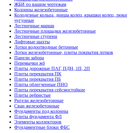
ЖБИ по вашим чертежам
Колонны железобетонные
Колодезные кольца, днища колец, крышки колец, люки
чугунные
Лестничные марши
Лестничные площадки железобетонные
Лестничные ступени
Лифтовые шахты
Лотки водоотводные бетонные
Лотки железобетонные, плиты покрытия лотков
Панели забора
Перемычки жб
Плиты дорожные ПАГ, ПДН, 1П, 2П
Плиты перекрытия ПК
Плиты перекрытия ПБ
Плиты облегченные ПНО
Плиты перекрытия сейсмостойкие
Плиты ребристые
Ригели железобетонные
Сваи железобетонные
Фундаменты под колонны
Плиты фундамента ФЛ
Элементы коллекторов
Фундаментные блоки ФБС