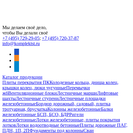
Мы делаем своё дело,
чтобы Вы делали своё
+7 (495) 729-29-05
;
+7 (495) 720-37-87
info@komplektst.ru
vkontakte
odnoklassniki
telegram
Каталог продукции
Плиты перекрытия ПК
Колодезные кольца, днища колец,
крышки колец, люки чугунные
Перемычки
жб
Вентиляционные блоки
Лестничные марши
Лифтовые
шахты
Лестничные ступени
Лестничные площадки
железобетонные
Бордюр дорожный, садовый, плитка
тротуарная, брусчатка
Колонны железобетонные
Балки
железобетонные БСП, БСО, БДР
Ригели
железобетонные
Лотки железобетонные, плиты покрытия
лотков
Лотки водоотводные бетонные
Плиты дорожные ПАГ,
ПДН, 1П, 2П
Фундаменты под колонны
Сваи