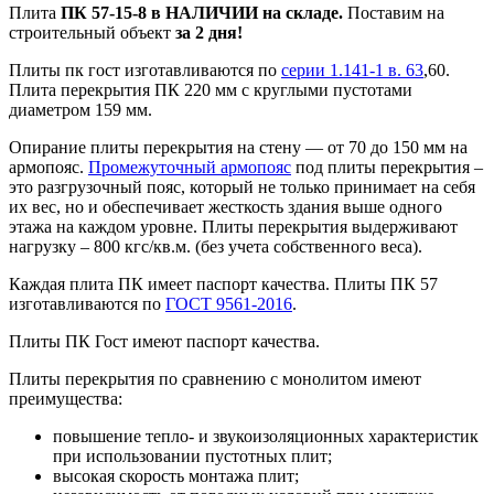
Плита
ПК 57-15-8
в НАЛИЧИИ на складе.
Поставим на
строительный объект
за 2 дня!
Плиты пк гост изготавливаются по
серии 1.141-1 в. 63
,60.
Плита перекрытия ПК 220 мм с круглыми пустотами
диаметром 159 мм.
Опирание плиты перекрытия на стену — от 70 до 150 мм на
армопояс.
Промежуточный армопояс
под плиты перекрытия –
это разгрузочный пояс, который не только принимает на себя
их вес, но и обеспечивает жесткость здания выше одного
этажа на каждом уровне. Плиты перекрытия выдерживают
нагрузку – 800 кгс/кв.м. (без учета собственного веса).
Каждая плита ПК имеет паспорт качества. Плиты ПК 57
изготавливаются по
ГОСТ 9561-2016
.
Плиты ПК Гост имеют паспорт качества.
Плиты перекрытия по сравнению с монолитом имеют
преимущества:
повышение тепло- и звукоизоляционных характеристик
при использовании пустотных плит;
высокая скорость монтажа плит;