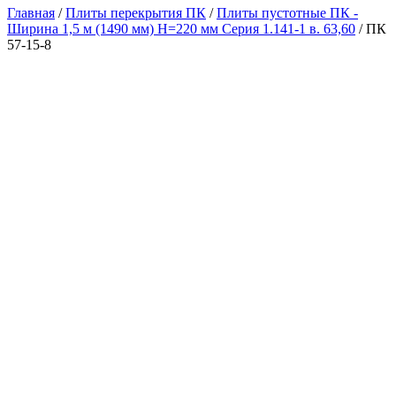
Главная
/
Плиты перекрытия ПК
/
Плиты пустотные ПК -
Ширина 1,5 м (1490 мм) H=220 мм Серия 1.141-1 в. 63,60
/ ПК
57-15-8