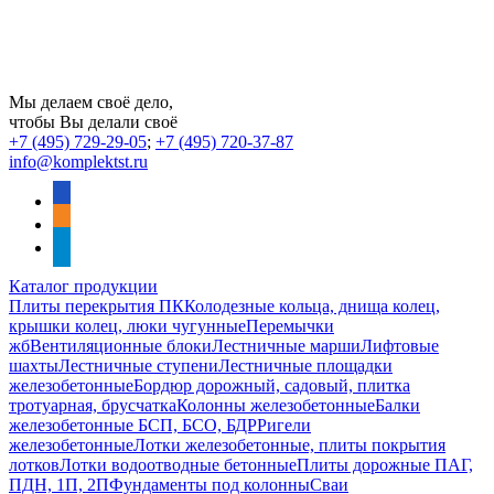
Мы делаем своё дело,
чтобы Вы делали своё
+7 (495) 729-29-05
;
+7 (495) 720-37-87
info@komplektst.ru
vkontakte
odnoklassniki
telegram
Каталог продукции
Плиты перекрытия ПК
Колодезные кольца, днища колец,
крышки колец, люки чугунные
Перемычки
жб
Вентиляционные блоки
Лестничные марши
Лифтовые
шахты
Лестничные ступени
Лестничные площадки
железобетонные
Бордюр дорожный, садовый, плитка
тротуарная, брусчатка
Колонны железобетонные
Балки
железобетонные БСП, БСО, БДР
Ригели
железобетонные
Лотки железобетонные, плиты покрытия
лотков
Лотки водоотводные бетонные
Плиты дорожные ПАГ,
ПДН, 1П, 2П
Фундаменты под колонны
Сваи