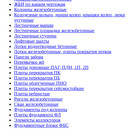
ЖБИ по вашим чертежам
Колонны железобетонные
Колодезные кольца, днища колец, крышки колец, люки
чугунные
Лестничные марши
Лестничные площадки железобетонные
Лестничные ступени
Лифтовые шахты
Лотки водоотводные бетонные
Лотки железобетонные, плиты покрытия лотков
Панели забора
Перемычки жб
Плиты дорожные ПАГ, ПДН, 1П, 2П
Плиты перекрытия ПК
Плиты перекрытия ПБ
Плиты облегченные ПНО
Плиты перекрытия сейсмостойкие
Плиты ребристые
Ригели железобетонные
Сваи железобетонные
Фундаменты под колонны
Плиты фундамента ФЛ
Элементы коллекторов
Фундаментные блоки ФБС