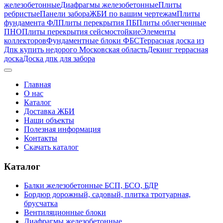
железобетонные
Диафрагмы железобетонные
Плиты
ребристые
Панели забора
ЖБИ по вашим чертежам
Плиты
фундамента ФЛ
Плиты перекрытия ПБ
Плиты облегченные
ПНО
Плиты перекрытия сейсмостойкие
Элементы
коллекторов
Фундаментные блоки ФБС
Террасная доска из
Дпк купить недорого Московская область
Декинг террасная
доска
Доска дпк для забора
Главная
О нас
Каталог
Доставка ЖБИ
Наши объекты
Полезная информация
Контакты
Скачать каталог
Каталог
Балки железобетонные БСП, БСО, БДР
Бордюр дорожный, садовый, плитка тротуарная,
брусчатка
Вентиляционные блоки
Диафрагмы железобетонные