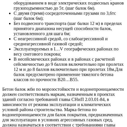
оборудованием в виде электрических подвесных кранов
грузоподъемностью до 5т. (шаг балок 6м).
С двумя (тремя) сосредоточенными грузами по 3,6тс
(шаг балок 6м);
Без подвесного транспорта (шаг балки 12 м) в пределах
принятого диапазона несущей способности балок,
установленного для шага 6м;
С неагрессивной средой, со слабоагрессивной и
среднеагрессивной газовой средой;
Эксплуатируемых в I…V географических районах по
весу снегового покрова;
В несейсмических районах и в районах с расчетной
сейсмичностью до 9 баллов включительно при пролетах
12 м и до 8 баллов включительно при пролетах 18м.Для
балок предусмотрено применение тяжелого бетона
классов по прочности В20…В55.
Бетон балок жби по морозостойкости и водонепроницаемости
должен соответствовать маркам, назначенным в проектах
зданий согласно требований главы СНиП 2.03.01-84, в
зависимости от режима эксплуатации и климатических
условий района строительства. Марка бетона по
водонепроницаемости для балок покрытия, предназначенных
для эксплуатации в условиях агрессивных газовых сред,
должна назначаться в соответствии с требованиями главы