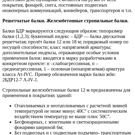
покрытия, фонарей, снега, постоянных подвесных
инженерных коммуникаций, конвейеров, транспортеров и т.п.
Решетчатые балки. Железобетонные стропильные балки.
Балки БДР маркируются следующим образом: типоразмер
балки (1,2,3); буквенный индекс – БДР — балка двускатная
решетчатая; пролёт балки 12 или 18 м; порядковый номер по
несущей способности; класс напрягаемой арматуры;
дополнительные индексы, отражающие особые условия
применения балок: вводятся в марку разработчиками в
конкретном проекте: н –слабоагрессивная, п –
среднеагрессивная, 1 – основная (ненапрягаемая) арматура
класса Ат-IVС. Пример обозначения марки балки жби:
2БДР12-7 А-IV-1.
Стропильные железобетонные балки 12 м предназначены для
применения в покрытиях зданий:
Отапливаемых и неотапливаемых с расчетной зимней
температурой не ниже минус 40С° с систематическим
воздействием температур не выше плюс 50С°.
Бесфонарных, с зенитными и светоаэрационными
фонарями шириной 6м;
Без подвесных и с подвесным подъемно- транспортным