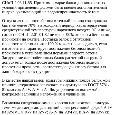
СНиП 2.03.11-85. При этом в марке балки для конкретных
условий применения должен быть введен дополнительный
индекс, указывающий на водонепроницаемость бетона.
Отпускная прочность бетона в теплый период года должна
быть не менее 70%, а в холодный период, характеризуемый
среднесуточной температурой наружного воздуха 0С и ниже,
согласно СНиП 2.01-01-82 не менее 90% от класса бетона по
прочности на сжатие. Поставка балок с отпускной
прочностью бетона ниже 100 % может производиться, если
изготовитель гарантирует достижение бетоном полной
прочности в установленном нормами возрасте бетона.
Загружение железобетонных балок расчетной нагрузкой
допускается только после достижения бетоном полной
проектной прочности, соответствующей классу бетона для
данной марки конструкции.
В качестве напрягаемой арматуры нижних поясов балок жби
принята: стержневая горячекатаная арматура по ГОСТ 5781-
81 классов А-IV, А-V и А-IIIв, упрочненная вытяжкой с
контролем величины напряжения и удлинения.
Возможна следующая замена классов напрягаемой арматуры
теми же диаметрами: для зданий с неагрессивной средой А-IV
на Ат-IVС и А-V на Ат-V; А-IV на Ат-IVК и А-V на Ат-Vск