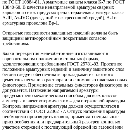
по ГОСТ 10884-81. Арматурные канаты класса К-7 по ГОСТ
13840-68. В качестве ненапрягаемой арматуры сварных
каркасов и сеток предусмотрена стержневая арматура класса
А-III, Ат-IVС (для зданий с неагрессивной средой), А-I и
арматурная проволока Вр-1.
Открытые поверхности закладных изделий должны быть
защищены антикоррозийным покрытиями согласно
требованиям.
Балки перекрытия железобетонные изготавливают в
горизонтальном положении в стальных формах,
удовлетворяющих требованиям ГОСТ 25781-83. Проектное
положение арматурных изделий и величину защитного слоя
бетона следует обеспечивать прокладками из плотного
цементно- песчаного раствора или с помощью пластмассовых
фиксаторов. Применение стальных фиксаторов фиксаторов не
допускается. Натяжение напрягаемой арматуры
предусмотрено механическим способом для всех классов
арматуры и электротермическим – для стержневой арматуры.
Контроль напряжения арматуры должен осуществляться в
соответствии с ГОСТ 22362-77. Отпуск натяжения арматуры
необходимо производить плавно, применяя специальные
приспособления или предварительный разогрев концевых
участков стержней с последующей обрезкой их газовой или