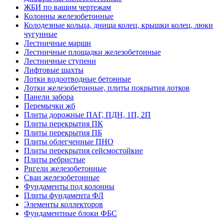
ЖБИ по вашим чертежам
Колонны железобетонные
Колодезные кольца, днища колец, крышки колец, люки
чугунные
Лестничные марши
Лестничные площадки железобетонные
Лестничные ступени
Лифтовые шахты
Лотки водоотводные бетонные
Лотки железобетонные, плиты покрытия лотков
Панели забора
Перемычки жб
Плиты дорожные ПАГ, ПДН, 1П, 2П
Плиты перекрытия ПК
Плиты перекрытия ПБ
Плиты облегченные ПНО
Плиты перекрытия сейсмостойкие
Плиты ребристые
Ригели железобетонные
Сваи железобетонные
Фундаменты под колонны
Плиты фундамента ФЛ
Элементы коллекторов
Фундаментные блоки ФБС