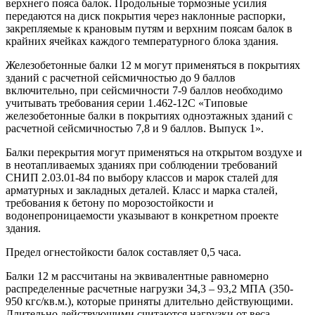
верхнего пояса балок. Продольные тормозные усилия
передаются на диск покрытия через наклонные распорки,
закрепляемые к крановым путям и верхним поясам балок в
крайних ячейках каждого температурного блока здания.
Железобетонные балки 12 м могут применяться в покрытиях
зданий с расчетной сейсмичностью до 9 баллов
включительно, при сейсмичности 7-9 баллов необходимо
учитывать требования серии 1.462-12С «Типовые
железобетонные балки в покрытиях одноэтажных зданий с
расчетной сейсмичностью 7,8 и 9 баллов. Выпуск 1».
Балки перекрытия могут применяться на открытом воздухе и
в неотапливаемых зданиях при соблюдении требований
СНИП 2.03.01-84 по выбору классов и марок сталей для
арматурных и закладных деталей. Класс и марка сталей,
требования к бетону по морозостойкости и
водонепроницаемости указывают в конкретном проекте
здания.
Предел огнестойкости балок составляет 0,5 часа.
Балки 12 м рассчитаны на эквивалентные равномерно
распределенные расчетные нагрузки 34,3 – 93,2 МПА (350-
950 кгс/кв.м.), которые приняты длительно действующими.
Длительно действующими считаются нагрузки от веса