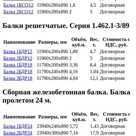
Балка 1БСО12
11960х280х890
1,8
4,5
Договорная
Балка 2БСО12
11960х280х890
2
5
Договорная
Балки решетчатые. Серия 1.462.1-3/89
Объём,
Вес,
Стоимость с
Наименование
Размеры, мм
куб.м.
т.
НДС, руб.
Балка 1БДР12
11960х200х890
1,88
4,7
Договорная
Балка 2БДР12
11960х200х890
2
5
Договорная
Балка 1БДР18
11790х200х890
3,36
8,4
Договорная
Балка 2БДР18
11790х240х890
4,16
1,04
Договорная
Балка 3БДР18
11790х280х890
4,84
12,1
Договорная
Сборная железобетонная балка. Балка
пролетом 24 м.
Объём,
Вес,
Стоимость с
Наименование
Размеры, мм
куб.м.
т.
НДС, руб.
Балка 1БДР24
23940х240х890
5,72
1,43
Договорная
Балка 2БДР24
23940х300х890
7,16
17,9
Договорная