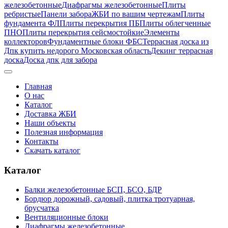
железобетонные
Диафрагмы железобетонные
Плиты
ребристые
Панели забора
ЖБИ по вашим чертежам
Плиты
фундамента ФЛ
Плиты перекрытия ПБ
Плиты облегченные
ПНО
Плиты перекрытия сейсмостойкие
Элементы
коллекторов
Фундаментные блоки ФБС
Террасная доска из
Дпк купить недорого Московская область
Декинг террасная
доска
Доска дпк для забора
Главная
О нас
Каталог
Доставка ЖБИ
Наши объекты
Полезная информация
Контакты
Скачать каталог
Каталог
Балки железобетонные БСП, БСО, БДР
Бордюр дорожный, садовый, плитка тротуарная,
брусчатка
Вентиляционные блоки
Диафрагмы железобетонные