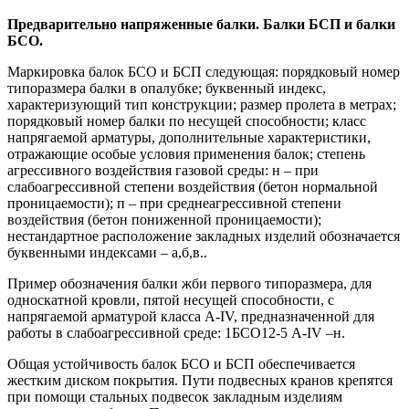
Предварительно напряженные балки. Балки БСП и балки
БСО.
Маркировка балок БСО и БСП следующая: порядковый номер
типоразмера балки в опалубке; буквенный индекс,
характеризующий тип конструкции; размер пролета в метрах;
порядковый номер балки по несущей способности; класс
напрягаемой арматуры, дополнительные характеристики,
отражающие особые условия применения балок; степень
агрессивного воздействия газовой среды: н – при
слабоагрессивной степени воздействия (бетон нормальной
проницаемости); п – при среднеагрессивной степени
воздействия (бетон пониженной проницаемости);
нестандартное расположение закладных изделий обозначается
буквенными индексами – а,б,в..
Пример обозначения балки жби первого типоразмера, для
односкатной кровли, пятой несущей способности, с
напрягаемой арматурой класса А-IV, предназначенной для
работы в слабоагрессивной среде: 1БСО12-5 А-IV –н.
Общая устойчивость балок БСО и БСП обеспечивается
жестким диском покрытия. Пути подвесных кранов крепятся
при помощи стальных подвесок закладным изделиям