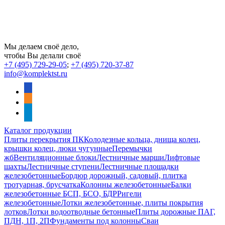
Мы делаем своё дело,
чтобы Вы делали своё
+7 (495) 729-29-05
;
+7 (495) 720-37-87
info@komplektst.ru
vkontakte
odnoklassniki
telegram
Каталог продукции
Плиты перекрытия ПК
Колодезные кольца, днища колец,
крышки колец, люки чугунные
Перемычки
жб
Вентиляционные блоки
Лестничные марши
Лифтовые
шахты
Лестничные ступени
Лестничные площадки
железобетонные
Бордюр дорожный, садовый, плитка
тротуарная, брусчатка
Колонны железобетонные
Балки
железобетонные БСП, БСО, БДР
Ригели
железобетонные
Лотки железобетонные, плиты покрытия
лотков
Лотки водоотводные бетонные
Плиты дорожные ПАГ,
ПДН, 1П, 2П
Фундаменты под колонны
Сваи