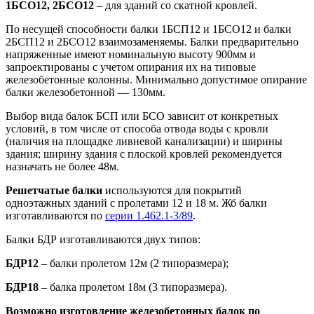
1БСО12, 2БСО12
– для зданий со скатной кровлей.
По несущей способности балки 1БСП12 и 1БСО12 и балки
2БСП12 и 2БСО12 взаимозаменяемы. Балки предварительно
напряженные имеют номинальную высоту 900мм и
запроектированы с учетом опирания их на типовые
железобетонные колонны. Минимально допустимое опирание
балки железобетонной — 130мм.
Выбор вида балок БСП или БСО зависит от конкретных
условий, в том числе от способа отвода воды с кровли
(наличия на площадке ливневой канализации) и ширины
здания; ширину здания с плоской кровлей рекомендуется
назначать не более 48м.
Решетчатые балки
используются для покрытий
одноэтажных зданий с пролетами 12 и 18 м. Жб балки
изготавливаются по
серии 1.462.1-3/89
.
Балки БДР изготавливаются двух типов:
БДР12
– балки пролетом 12м (2 типоразмера);
БДР18
– балка пролетом 18м (3 типоразмера).
Возможно изготовление железобетонных балок по