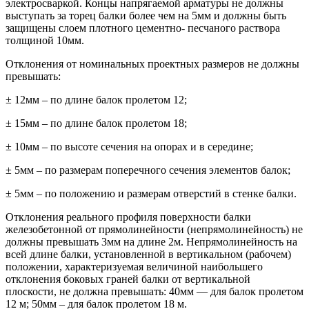
электросваркой. Концы напрягаемой арматуры не должны
выступать за торец балки более чем на 5мм и должны быть
защищены слоем плотного цементно- песчаного раствора
толщиной 10мм.
Отклонения от номинальных проектных размеров не должны
превышать:
± 12мм – по длине балок пролетом 12;
± 15мм – по длине балок пролетом 18;
± 10мм – по высоте сечения на опорах и в середине;
± 5мм – по размерам поперечного сечения элементов балок;
± 5мм – по положению и размерам отверстий в стенке балки.
Отклонения реального профиля поверхности балки
железобетонной от прямолинейности (непрямолинейность) не
должны превышать 3мм на длине 2м. Непрямолинейность на
всей длине балки, установленной в вертикальном (рабочем)
положении, характеризуемая величиной наибольшего
отклонения боковых граней балки от вертикальной
плоскости, не должна превышать: 40мм — для балок пролетом
12 м; 50мм – для балок пролетом 18 м.