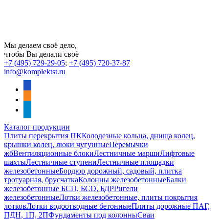
Мы делаем своё дело,
чтобы Вы делали своё
+7 (495) 729-29-05
;
+7 (495) 720-37-87
info@komplektst.ru
vkontakte
odnoklassniki
telegram
Каталог продукции
Плиты перекрытия ПК
Колодезные кольца, днища колец,
крышки колец, люки чугунные
Перемычки
жб
Вентиляционные блоки
Лестничные марши
Лифтовые
шахты
Лестничные ступени
Лестничные площадки
железобетонные
Бордюр дорожный, садовый, плитка
тротуарная, брусчатка
Колонны железобетонные
Балки
железобетонные БСП, БСО, БДР
Ригели
железобетонные
Лотки железобетонные, плиты покрытия
лотков
Лотки водоотводные бетонные
Плиты дорожные ПАГ,
ПДН, 1П, 2П
Фундаменты под колонны
Сваи