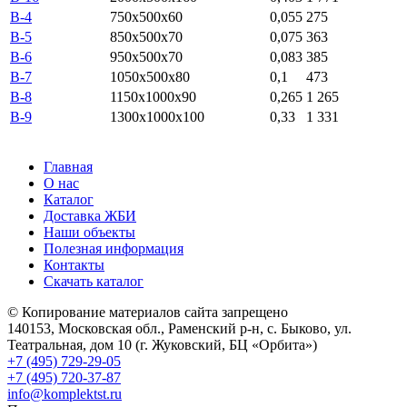
В-4
750x500x60
0,055
275
В-5
850x500x70
0,075
363
В-6
950x500x70
0,083
385
В-7
1050x500x80
0,1
473
В-8
1150x1000x90
0,265
1 265
В-9
1300x1000x100
0,33
1 331
Главная
О нас
Каталог
Доставка ЖБИ
Наши объекты
Полезная информация
Контакты
Скачать каталог
© Копирование материалов сайта запрещено
140153, Московская обл., Раменский р-н, с. Быково, ул.
Театральная, дом 10 (г. Жуковский, БЦ «Орбита»)
+7 (495) 729-29-05
+7 (495) 720-37-87
info@komplektst.ru