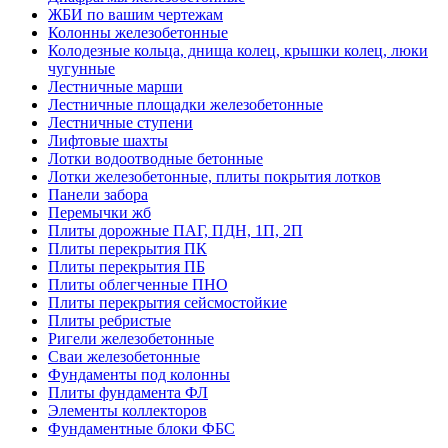
ЖБИ по вашим чертежам
Колонны железобетонные
Колодезные кольца, днища колец, крышки колец, люки
чугунные
Лестничные марши
Лестничные площадки железобетонные
Лестничные ступени
Лифтовые шахты
Лотки водоотводные бетонные
Лотки железобетонные, плиты покрытия лотков
Панели забора
Перемычки жб
Плиты дорожные ПАГ, ПДН, 1П, 2П
Плиты перекрытия ПК
Плиты перекрытия ПБ
Плиты облегченные ПНО
Плиты перекрытия сейсмостойкие
Плиты ребристые
Ригели железобетонные
Сваи железобетонные
Фундаменты под колонны
Плиты фундамента ФЛ
Элементы коллекторов
Фундаментные блоки ФБС