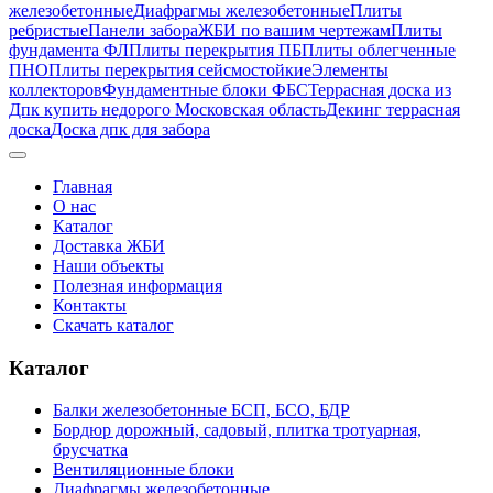
железобетонные
Диафрагмы железобетонные
Плиты
ребристые
Панели забора
ЖБИ по вашим чертежам
Плиты
фундамента ФЛ
Плиты перекрытия ПБ
Плиты облегченные
ПНО
Плиты перекрытия сейсмостойкие
Элементы
коллекторов
Фундаментные блоки ФБС
Террасная доска из
Дпк купить недорого Московская область
Декинг террасная
доска
Доска дпк для забора
Главная
О нас
Каталог
Доставка ЖБИ
Наши объекты
Полезная информация
Контакты
Скачать каталог
Каталог
Балки железобетонные БСП, БСО, БДР
Бордюр дорожный, садовый, плитка тротуарная,
брусчатка
Вентиляционные блоки
Диафрагмы железобетонные