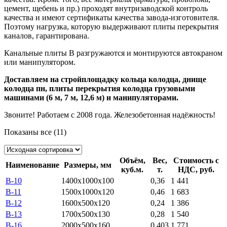
цемент, щебень и пр.) проходят внутризаводской контроль
качества и имеют сертификаты качества завода-изготовителя.
Поэтому нагрузка, которую выдерживают плиты перекрытия
каналов, гарантирована.
Канальные плиты В разгружаются и монтируются автокраном
или манипулятором.
Доставляем на стройплощадку кольца колодца, днище
колодца пн, плиты перекрытия колодца грузовыми
машинами (6 м, 7 м, 12,6 м) и манипуляторами.
Звоните! Работаем с 2008 года. Железобетонная надёжность!
Показаны все (11)
Объём,
Вес,
Стоимость с
Наименование
Размеры, мм
куб.м.
т.
НДС, руб.
В-10
1400x1000x100
0,36
1 441
В-11
1500x1000x120
0,46
1 683
В-12
1600x500x120
0,24
1 386
В-13
1700x500x130
0,28
1 540
В-16
2000x500x160
0,403
1 771