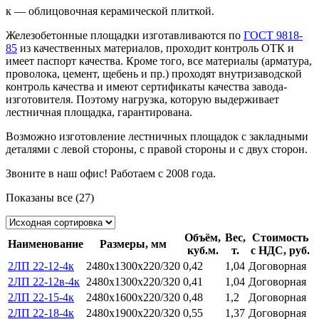
к — облицовочная керамической плиткой.
Железобетонные площадки изготавливаются по
ГОСТ 9818-
85
из качественных материалов, проходит контроль ОТК и
имеет паспорт качества. Кроме того, все материалы (арматура,
проволока, цемент, щебень и пр.) проходят внутризаводской
контроль качества и имеют сертификаты качества завода-
изготовителя. Поэтому нагрузка, которую выдерживает
лестничная площадка, гарантирована.
Возможно изготовление лестничных площадок с закладными
деталями с левой стороны, с правой стороны и с двух сторон.
Звоните в наш офис! Работаем с 2008 года.
Показаны все (27)
Объём,
Вес,
Стоимость
Наименование
Размеры, мм
куб.м.
т.
с НДС, руб.
2ЛП 22-12-4к
2480х1300х220/320
0,42
1,04
Договорная
2ЛП 22-12в-4к
2480х1300х220/320
0,41
1,04
Договорная
2ЛП 22-15-4к
2480х1600х220/320
0,48
1,2
Договорная
2ЛП 22-18-4к
2480х1900х220/320
0,55
1,37
Договорная