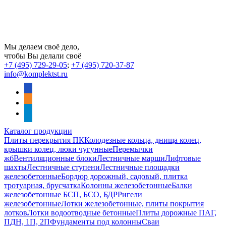
Мы делаем своё дело,
чтобы Вы делали своё
+7 (495) 729-29-05
;
+7 (495) 720-37-87
info@komplektst.ru
vkontakte
odnoklassniki
telegram
Каталог продукции
Плиты перекрытия ПК
Колодезные кольца, днища колец,
крышки колец, люки чугунные
Перемычки
жб
Вентиляционные блоки
Лестничные марши
Лифтовые
шахты
Лестничные ступени
Лестничные площадки
железобетонные
Бордюр дорожный, садовый, плитка
тротуарная, брусчатка
Колонны железобетонные
Балки
железобетонные БСП, БСО, БДР
Ригели
железобетонные
Лотки железобетонные, плиты покрытия
лотков
Лотки водоотводные бетонные
Плиты дорожные ПАГ,
ПДН, 1П, 2П
Фундаменты под колонны
Сваи