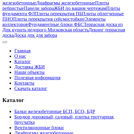
железобетонные
Диафрагмы железобетонные
Плиты
ребристые
Панели забора
ЖБИ по вашим чертежам
Плиты
фундамента ФЛ
Плиты перекрытия ПБ
Плиты облегченные
ПНО
Плиты перекрытия сейсмостойкие
Элементы
коллекторов
Фундаментные блоки ФБС
Террасная доска из
Дпк купить недорого Московская область
Декинг террасная
доска
Доска дпк для забора
Главная
О нас
Каталог
Доставка ЖБИ
Наши объекты
Полезная информация
Контакты
Скачать каталог
Каталог
Балки железобетонные БСП, БСО, БДР
Бордюр дорожный, садовый, плитка тротуарная,
брусчатка
Вентиляционные блоки
Диафрагмы железобетонные