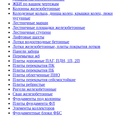
ЖБИ по вашим чертежам
Колонны железобетонные
Колодезные кольца, днища колец, крышки колец, люки
чугунные
Лестничные марши
Лестничные площадки железобетонные
Лестничные ступени
Лифтовые шахты
Лотки водоотводные бетонные
Лотки железобетонные, плиты покрытия лотков
Панели забора
Перемычки жб
Плиты дорожные ПАГ, ПДН, 1П, 2П
Плиты перекрытия ПК
Плиты перекрытия ПБ
Плиты облегченные ПНО
Плиты перекрытия сейсмостойкие
Плиты ребристые
Ригели железобетонные
Сваи железобетонные
Фундаменты под колонны
Плиты фундамента ФЛ
Элементы коллекторов
Фундаментные блоки ФБС