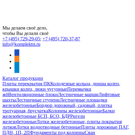
Мы делаем своё дело,
чтобы Вы делали своё
+7 (495) 729-29-05
;
+7 (495) 720-37-87
info@komplektst.ru
vkontakte
odnoklassniki
telegram
Каталог продукции
Плиты перекрытия ПК
Колодезные кольца, днища колец,
крышки колец, люки чугунные
Перемычки
жб
Вентиляционные блоки
Лестничные марши
Лифтовые
шахты
Лестничные ступени
Лестничные площадки
железобетонные
Бордюр дорожный, садовый, плитка
тротуарная, брусчатка
Колонны железобетонные
Балки
железобетонные БСП, БСО, БДР
Ригели
железобетонные
Лотки железобетонные, плиты покрытия
лотков
Лотки водоотводные бетонные
Плиты дорожные ПАГ,
ПДН, 1П, 2П
Фундаменты под колонны
Сваи