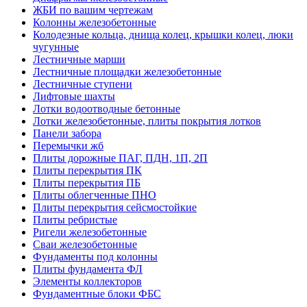
ЖБИ по вашим чертежам
Колонны железобетонные
Колодезные кольца, днища колец, крышки колец, люки
чугунные
Лестничные марши
Лестничные площадки железобетонные
Лестничные ступени
Лифтовые шахты
Лотки водоотводные бетонные
Лотки железобетонные, плиты покрытия лотков
Панели забора
Перемычки жб
Плиты дорожные ПАГ, ПДН, 1П, 2П
Плиты перекрытия ПК
Плиты перекрытия ПБ
Плиты облегченные ПНО
Плиты перекрытия сейсмостойкие
Плиты ребристые
Ригели железобетонные
Сваи железобетонные
Фундаменты под колонны
Плиты фундамента ФЛ
Элементы коллекторов
Фундаментные блоки ФБС