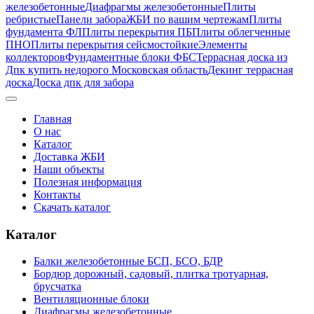
железобетонные
Диафрагмы железобетонные
Плиты
ребристые
Панели забора
ЖБИ по вашим чертежам
Плиты
фундамента ФЛ
Плиты перекрытия ПБ
Плиты облегченные
ПНО
Плиты перекрытия сейсмостойкие
Элементы
коллекторов
Фундаментные блоки ФБС
Террасная доска из
Дпк купить недорого Московская область
Декинг террасная
доска
Доска дпк для забора
Главная
О нас
Каталог
Доставка ЖБИ
Наши объекты
Полезная информация
Контакты
Скачать каталог
Каталог
Балки железобетонные БСП, БСО, БДР
Бордюр дорожный, садовый, плитка тротуарная,
брусчатка
Вентиляционные блоки
Диафрагмы железобетонные