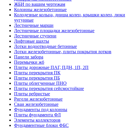
ЖБИ по вашим чертежам
Колонны железобетонные
Колодезные кольца, днища колец, крышки колец, люки
чугунные
Лестничные марши
Лестничные площадки железобетонные
Лестничные ступени
Лифтовые шахты
Лотки водоотводные бетонные
Лотки железобетонные, плиты покрытия лотков
Панели забора
Перемычки жб
Плиты дорожные ПАГ, ПДН, 1П, 2П
Плиты перекрытия ПК
Плиты перекрытия ПБ
Плиты облегченные ПНО
Плиты перекрытия сейсмостойкие
Плиты ребристые
Ригели железобетонные
Сваи железобетонные
Фундаменты под колонны
Плиты фундамента ФЛ
Элементы коллекторов
Фундаментные блоки ФБС