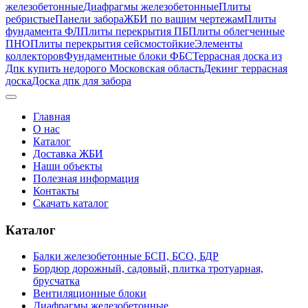
железобетонные
Диафрагмы железобетонные
Плиты
ребристые
Панели забора
ЖБИ по вашим чертежам
Плиты
фундамента ФЛ
Плиты перекрытия ПБ
Плиты облегченные
ПНО
Плиты перекрытия сейсмостойкие
Элементы
коллекторов
Фундаментные блоки ФБС
Террасная доска из
Дпк купить недорого Московская область
Декинг террасная
доска
Доска дпк для забора
Главная
О нас
Каталог
Доставка ЖБИ
Наши объекты
Полезная информация
Контакты
Скачать каталог
Каталог
Балки железобетонные БСП, БСО, БДР
Бордюр дорожный, садовый, плитка тротуарная,
брусчатка
Вентиляционные блоки
Диафрагмы железобетонные