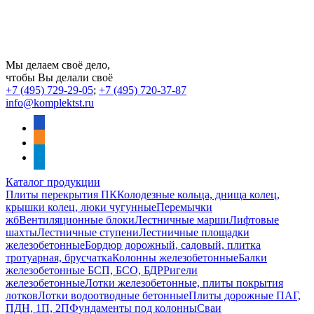
Мы делаем своё дело,
чтобы Вы делали своё
+7 (495) 729-29-05
;
+7 (495) 720-37-87
info@komplektst.ru
vkontakte
odnoklassniki
telegram
Каталог продукции
Плиты перекрытия ПК
Колодезные кольца, днища колец,
крышки колец, люки чугунные
Перемычки
жб
Вентиляционные блоки
Лестничные марши
Лифтовые
шахты
Лестничные ступени
Лестничные площадки
железобетонные
Бордюр дорожный, садовый, плитка
тротуарная, брусчатка
Колонны железобетонные
Балки
железобетонные БСП, БСО, БДР
Ригели
железобетонные
Лотки железобетонные, плиты покрытия
лотков
Лотки водоотводные бетонные
Плиты дорожные ПАГ,
ПДН, 1П, 2П
Фундаменты под колонны
Сваи