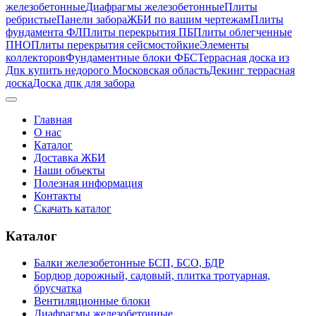
железобетонные
Диафрагмы железобетонные
Плиты
ребристые
Панели забора
ЖБИ по вашим чертежам
Плиты
фундамента ФЛ
Плиты перекрытия ПБ
Плиты облегченные
ПНО
Плиты перекрытия сейсмостойкие
Элементы
коллекторов
Фундаментные блоки ФБС
Террасная доска из
Дпк купить недорого Московская область
Декинг террасная
доска
Доска дпк для забора
Главная
О нас
Каталог
Доставка ЖБИ
Наши объекты
Полезная информация
Контакты
Скачать каталог
Каталог
Балки железобетонные БСП, БСО, БДР
Бордюр дорожный, садовый, плитка тротуарная,
брусчатка
Вентиляционные блоки
Диафрагмы железобетонные