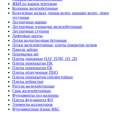
ЖБИ по вашим чертежам
Колонны железобетонные
Колодезные кольца, днища колец, крышки колец, люки
чугунные
Лестничные марши
Лестничные площадки железобетонные
Лестничные ступени
Лифтовые шахты
Лотки водоотводные бетонные
Лотки железобетонные, плиты покрытия лотков
Панели забора
Перемычки жб
Плиты дорожные ПАГ, ПДН, 1П, 2П
Плиты перекрытия ПК
Плиты перекрытия ПБ
Плиты облегченные ПНО
Плиты перекрытия сейсмостойкие
Плиты ребристые
Ригели железобетонные
Сваи железобетонные
Фундаменты под колонны
Плиты фундамента ФЛ
Элементы коллекторов
Фундаментные блоки ФБС