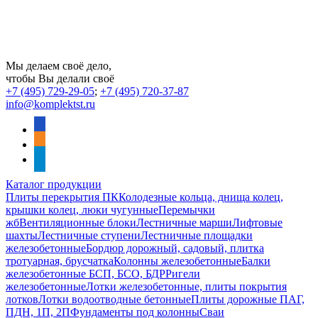
Мы делаем своё дело,
чтобы Вы делали своё
+7 (495) 729-29-05
;
+7 (495) 720-37-87
info@komplektst.ru
vkontakte
odnoklassniki
telegram
Каталог продукции
Плиты перекрытия ПК
Колодезные кольца, днища колец,
крышки колец, люки чугунные
Перемычки
жб
Вентиляционные блоки
Лестничные марши
Лифтовые
шахты
Лестничные ступени
Лестничные площадки
железобетонные
Бордюр дорожный, садовый, плитка
тротуарная, брусчатка
Колонны железобетонные
Балки
железобетонные БСП, БСО, БДР
Ригели
железобетонные
Лотки железобетонные, плиты покрытия
лотков
Лотки водоотводные бетонные
Плиты дорожные ПАГ,
ПДН, 1П, 2П
Фундаменты под колонны
Сваи