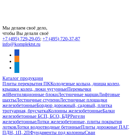
Мы делаем своё дело,
чтобы Вы делали своё
+7 (495) 729-29-05
;
+7 (495) 720-37-87
info@komplektst.ru
vkontakte
odnoklassniki
telegram
Каталог продукции
Плиты перекрытия ПК
Колодезные кольца, днища колец,
крышки колец, люки чугунные
Перемычки
жб
Вентиляционные блоки
Лестничные марши
Лифтовые
шахты
Лестничные ступени
Лестничные площадки
железобетонные
Бордюр дорожный, садовый, плитка
тротуарная, брусчатка
Колонны железобетонные
Балки
железобетонные БСП, БСО, БДР
Ригели
железобетонные
Лотки железобетонные, плиты покрытия
лотков
Лотки водоотводные бетонные
Плиты дорожные ПАГ,
ПДН, 1П, 2П
Фундаменты под колонны
Сваи