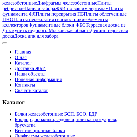
железобетонные
Диафрагмы железобетонные
Плиты
ребристые
Панели забора
ЖБИ по вашим чертежам
Плиты
фундамента ФЛ
Плиты перекрытия ПБ
Плиты облегченные
ПНО
Плиты перекрытия сейсмостойкие
Элементы
коллекторов
Фундаментные блоки ФБС
Террасная доска из
Дпк купить недорого Московская область
Декинг террасная
доска
Доска дпк для забора
Главная
О нас
Каталог
Доставка ЖБИ
Наши объекты
Полезная информация
Контакты
Скачать каталог
Каталог
Балки железобетонные БСП, БСО, БДР
Бордюр дорожный, садовый, плитка тротуарная,
брусчатка
Вентиляционные блоки
Диафрагмы железобетонные