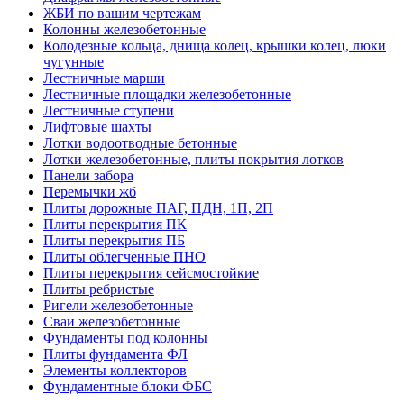
ЖБИ по вашим чертежам
Колонны железобетонные
Колодезные кольца, днища колец, крышки колец, люки
чугунные
Лестничные марши
Лестничные площадки железобетонные
Лестничные ступени
Лифтовые шахты
Лотки водоотводные бетонные
Лотки железобетонные, плиты покрытия лотков
Панели забора
Перемычки жб
Плиты дорожные ПАГ, ПДН, 1П, 2П
Плиты перекрытия ПК
Плиты перекрытия ПБ
Плиты облегченные ПНО
Плиты перекрытия сейсмостойкие
Плиты ребристые
Ригели железобетонные
Сваи железобетонные
Фундаменты под колонны
Плиты фундамента ФЛ
Элементы коллекторов
Фундаментные блоки ФБС