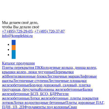
Мы делаем своё дело,
чтобы Вы делали своё
+7 (495) 729-29-05
;
+7 (495) 720-37-87
info@komplektst.ru
vkontakte
odnoklassniki
telegram
Каталог продукции
Плиты перекрытия ПК
Колодезные кольца, днища колец,
крышки колец, люки чугунные
Перемычки
жб
Вентиляционные блоки
Лестничные марши
Лифтовые
шахты
Лестничные ступени
Лестничные площадки
железобетонные
Бордюр дорожный, садовый, плитка
тротуарная, брусчатка
Колонны железобетонные
Балки
железобетонные БСП, БСО, БДР
Ригели
железобетонные
Лотки железобетонные, плиты покрытия
лотков
Лотки водоотводные бетонные
Плиты дорожные ПАГ,
ПДН, 1П, 2П
Фундаменты под колонны
Сваи