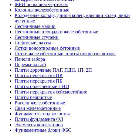
ЖБИ по вашим чертежам
Колонны железобетонные
Колодезные кольца, днища колец, крышки колец, люки
чугунные
Лестничные марши
Лестничные площадки железобетонные
Лестничные ступени
Лифтовые шахты
Лотки водоотводные бетонные
Лотки железобетонные, плиты покрытия лотков
Панели забора
Перемычки жб
Плиты дорожные ПАГ, ПДН, 1П, 2П
Плиты перекрытия ПК
Плиты перекрытия ПБ
Плиты облегченные ПНО
Плиты перекрытия сейсмостойкие
Плиты ребристые
Ригели железобетонные
Сваи железобетонные
Фундаменты под колонны
Плиты фундамента ФЛ
Элементы коллекторов
Фундаментные блоки ФБС