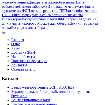
железобетонные
Диафрагмы железобетонные
Плиты
ребристые
Панели забора
ЖБИ по вашим чертежам
Плиты
фундамента ФЛ
Плиты перекрытия ПБ
Плиты облегченные
ПНО
Плиты перекрытия сейсмостойкие
Элементы
коллекторов
Фундаментные блоки ФБС
Террасная доска из
Дпк купить недорого Московская область
Декинг террасная
доска
Доска дпк для забора
Главная
О нас
Каталог
Доставка ЖБИ
Наши объекты
Полезная информация
Контакты
Скачать каталог
Каталог
Балки железобетонные БСП, БСО, БДР
Бордюр дорожный, садовый, плитка тротуарная,
брусчатка
Вентиляционные блоки
Диафрагмы железобетонные