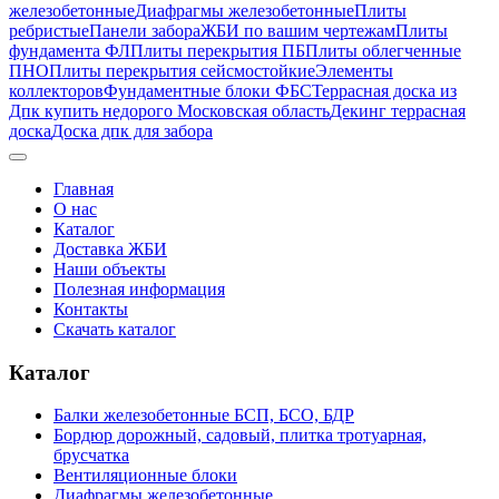
железобетонные
Диафрагмы железобетонные
Плиты
ребристые
Панели забора
ЖБИ по вашим чертежам
Плиты
фундамента ФЛ
Плиты перекрытия ПБ
Плиты облегченные
ПНО
Плиты перекрытия сейсмостойкие
Элементы
коллекторов
Фундаментные блоки ФБС
Террасная доска из
Дпк купить недорого Московская область
Декинг террасная
доска
Доска дпк для забора
Главная
О нас
Каталог
Доставка ЖБИ
Наши объекты
Полезная информация
Контакты
Скачать каталог
Каталог
Балки железобетонные БСП, БСО, БДР
Бордюр дорожный, садовый, плитка тротуарная,
брусчатка
Вентиляционные блоки
Диафрагмы железобетонные