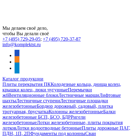
Мы делаем своё дело,
чтобы Вы делали своё
+7 (495) 729-29-05
;
+7 (495) 720-37-87
info@komplektst.ru
vkontakte
odnoklassniki
telegram
Каталог продукции
Плиты перекрытия ПК
Колодезные кольца, днища колец,
крышки колец, люки чугунные
Перемычки
жб
Вентиляционные блоки
Лестничные марши
Лифтовые
шахты
Лестничные ступени
Лестничные площадки
железобетонные
Бордюр дорожный, садовый, плитка
тротуарная, брусчатка
Колонны железобетонные
Балки
железобетонные БСП, БСО, БДР
Ригели
железобетонные
Лотки железобетонные, плиты покрытия
лотков
Лотки водоотводные бетонные
Плиты дорожные ПАГ,
ПДН, 1П, 2П
Фундаменты под колонны
Сваи