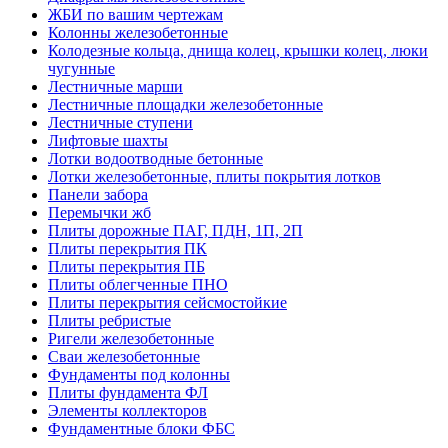
ЖБИ по вашим чертежам
Колонны железобетонные
Колодезные кольца, днища колец, крышки колец, люки
чугунные
Лестничные марши
Лестничные площадки железобетонные
Лестничные ступени
Лифтовые шахты
Лотки водоотводные бетонные
Лотки железобетонные, плиты покрытия лотков
Панели забора
Перемычки жб
Плиты дорожные ПАГ, ПДН, 1П, 2П
Плиты перекрытия ПК
Плиты перекрытия ПБ
Плиты облегченные ПНО
Плиты перекрытия сейсмостойкие
Плиты ребристые
Ригели железобетонные
Сваи железобетонные
Фундаменты под колонны
Плиты фундамента ФЛ
Элементы коллекторов
Фундаментные блоки ФБС