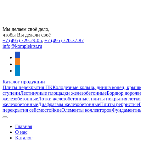
Мы делаем своё дело,
чтобы Вы делали своё
+7 (495) 729-29-05
;
+7 (495) 720-37-87
info@komplektst.ru
vkontakte
odnoklassniki
telegram
Каталог продукции
Плиты перекрытия ПК
Колодезные кольца, днища колец, крыш
ступени
Лестничные площадки железобетонные
Бордюр дорожны
железобетонные
Лотки железобетонные, плиты покрытия лотко
железобетонные
Диафрагмы железобетонные
Плиты ребристые
перекрытия сейсмостойкие
Элементы коллекторов
Фундаментн
Главная
О нас
Каталог