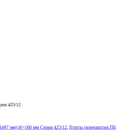
ия 425/12
1497 мм) H=160 мм Серия 425/12
,
Плиты перекрытия ПБ