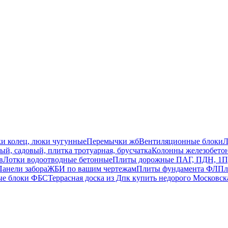
ки колец, люки чугунные
Перемычки жб
Вентиляционные блоки
Л
й, садовый, плитка тротуарная, брусчатка
Колонны железобето
в
Лотки водоотводные бетонные
Плиты дорожные ПАГ, ПДН, 1П
Панели забора
ЖБИ по вашим чертежам
Плиты фундамента ФЛ
Пл
ые блоки ФБС
Террасная доска из Дпк купить недорого Московск