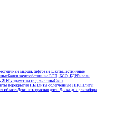
естничные марши
Лифтовые шахты
Лестничные
нные
Балки железобетонные БСП, БСО, БДР
Ригели
, 2П
Фундаменты под колонны
Сваи
иты перекрытия ПБ
Плиты облегченные ПНО
Плиты
ая область
Декинг террасная доска
Доска дпк для забора