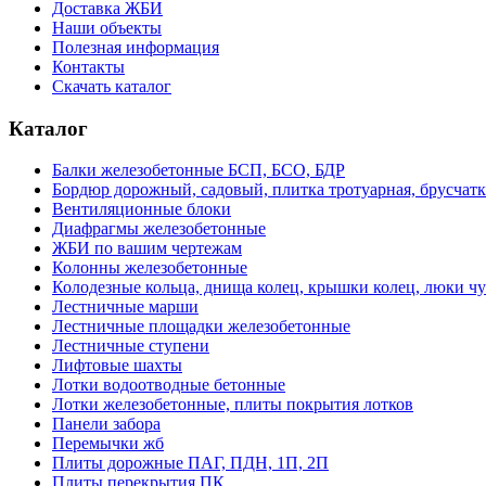
Доставка ЖБИ
Наши объекты
Полезная информация
Контакты
Скачать каталог
Каталог
Балки железобетонные БСП, БСО, БДР
Бордюр дорожный, садовый, плитка тротуарная, брусчатк
Вентиляционные блоки
Диафрагмы железобетонные
ЖБИ по вашим чертежам
Колонны железобетонные
Колодезные кольца, днища колец, крышки колец, люки ч
Лестничные марши
Лестничные площадки железобетонные
Лестничные ступени
Лифтовые шахты
Лотки водоотводные бетонные
Лотки железобетонные, плиты покрытия лотков
Панели забора
Перемычки жб
Плиты дорожные ПАГ, ПДН, 1П, 2П
Плиты перекрытия ПК