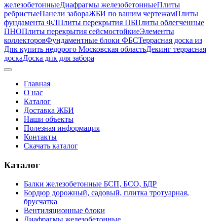
железобетонные
Диафрагмы железобетонные
Плиты
ребристые
Панели забора
ЖБИ по вашим чертежам
Плиты
фундамента ФЛ
Плиты перекрытия ПБ
Плиты облегченные
ПНО
Плиты перекрытия сейсмостойкие
Элементы
коллекторов
Фундаментные блоки ФБС
Террасная доска из
Дпк купить недорого Московская область
Декинг террасная
доска
Доска дпк для забора
Главная
О нас
Каталог
Доставка ЖБИ
Наши объекты
Полезная информация
Контакты
Скачать каталог
Каталог
Балки железобетонные БСП, БСО, БДР
Бордюр дорожный, садовый, плитка тротуарная,
брусчатка
Вентиляционные блоки
Диафрагмы железобетонные