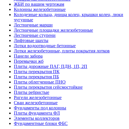
ЖБИ по вашим чертежам
Колонны железобетонные
Колодезные кольца, днища колец, крышки колец, люки
чугунные
Лестничные марши
Лестничные площадки железобетонные
Лестничные ступени
Лифтовые шахты
Лотки водоотводные бетонные
Лотки железобетонные, плиты покрытия лотков
Панели забора
Перемычки жб
Плиты дорожные ПАГ, ПДН, 1П, 2П
Плиты перекрытия ПК
Плиты перекрытия ПБ
Плиты облегченные ПНО
Плиты перекрытия сейсмостойкие
Плиты ребристые
Ригели железобетонные
Сваи железобетонные
Фундаменты под колонны
Плиты фундамента ФЛ
Элементы коллекторов
Фундаментные блоки ФБС