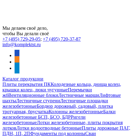
Мы делаем своё дело,
чтобы Вы делали своё
+7 (495) 729-29-05
;
+7 (495) 720-37-87
info@komplektst.ru
vkontakte
odnoklassniki
telegram
Каталог продукции
Плиты перекрытия ПК
Колодезные кольца, днища колец,
крышки колец, люки чугунные
Перемычки
жб
Вентиляционные блоки
Лестничные марши
Лифтовые
шахты
Лестничные ступени
Лестничные площадки
железобетонные
Бордюр дорожный, садовый, плитка
тротуарная, брусчатка
Колонны железобетонные
Балки
железобетонные БСП, БСО, БДР
Ригели
железобетонные
Лотки железобетонные, плиты покрытия
лотков
Лотки водоотводные бетонные
Плиты дорожные ПАГ,
ПДН, 1П, 2П
Фундаменты под колонны
Сваи