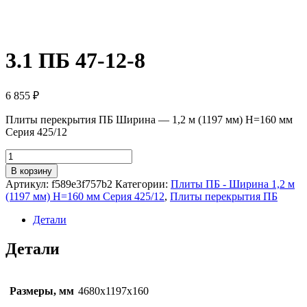
3.1 ПБ 47-12-8
6 855
₽
Плиты перекрытия ПБ Ширина — 1,2 м (1197 мм) H=160 мм
Серия 425/12
Количество
товара
В корзину
3.1
Артикул:
f589e3f757b2
Категории:
Плиты ПБ - Ширина 1,2 м
ПБ
(1197 мм) H=160 мм Серия 425/12
,
Плиты перекрытия ПБ
47-
12-
Детали
8
Детали
Размеры, мм
4680х1197х160