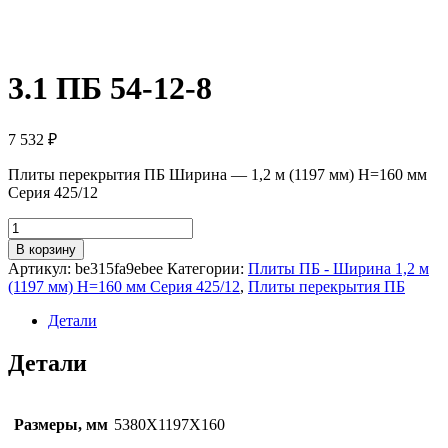
3.1 ПБ 54-12-8
7 532
₽
Плиты перекрытия ПБ Ширина — 1,2 м (1197 мм) H=160 мм
Серия 425/12
Количество
товара
В корзину
3.1
Артикул:
be315fa9ebee
Категории:
Плиты ПБ - Ширина 1,2 м
ПБ
(1197 мм) H=160 мм Серия 425/12
,
Плиты перекрытия ПБ
54-
12-
Детали
8
Детали
Размеры, мм
5380Х1197Х160