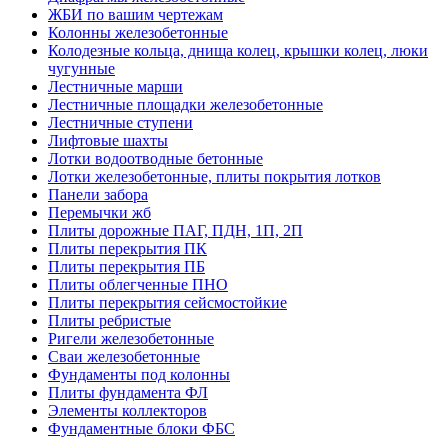
ЖБИ по вашим чертежам
Колонны железобетонные
Колодезные кольца, днища колец, крышки колец, люки
чугунные
Лестничные марши
Лестничные площадки железобетонные
Лестничные ступени
Лифтовые шахты
Лотки водоотводные бетонные
Лотки железобетонные, плиты покрытия лотков
Панели забора
Перемычки жб
Плиты дорожные ПАГ, ПДН, 1П, 2П
Плиты перекрытия ПК
Плиты перекрытия ПБ
Плиты облегченные ПНО
Плиты перекрытия сейсмостойкие
Плиты ребристые
Ригели железобетонные
Сваи железобетонные
Фундаменты под колонны
Плиты фундамента ФЛ
Элементы коллекторов
Фундаментные блоки ФБС