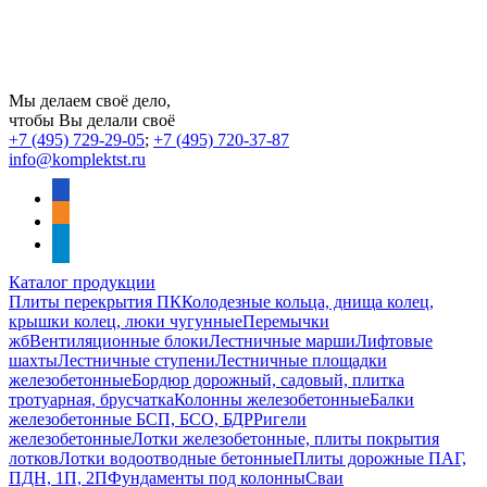
Мы делаем своё дело,
чтобы Вы делали своё
+7 (495) 729-29-05
;
+7 (495) 720-37-87
info@komplektst.ru
vkontakte
odnoklassniki
telegram
Каталог продукции
Плиты перекрытия ПК
Колодезные кольца, днища колец,
крышки колец, люки чугунные
Перемычки
жб
Вентиляционные блоки
Лестничные марши
Лифтовые
шахты
Лестничные ступени
Лестничные площадки
железобетонные
Бордюр дорожный, садовый, плитка
тротуарная, брусчатка
Колонны железобетонные
Балки
железобетонные БСП, БСО, БДР
Ригели
железобетонные
Лотки железобетонные, плиты покрытия
лотков
Лотки водоотводные бетонные
Плиты дорожные ПАГ,
ПДН, 1П, 2П
Фундаменты под колонны
Сваи