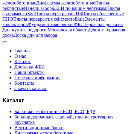
железобетонные
Диафрагмы железобетонные
Плиты
ребристые
Панели забора
ЖБИ по вашим чертежам
Плиты
фундамента ФЛ
Плиты перекрытия ПБ
Плиты облегченные
ПНО
Плиты перекрытия сейсмостойкие
Элементы
коллекторов
Фундаментные блоки ФБС
Террасная доска из
Дпк купить недорого Московская область
Декинг террасная
доска
Доска дпк для забора
Главная
О нас
Каталог
Доставка ЖБИ
Наши объекты
Полезная информация
Контакты
Скачать каталог
Каталог
Балки железобетонные БСП, БСО, БДР
Бордюр дорожный, садовый, плитка тротуарная,
брусчатка
Вентиляционные блоки
Диафрагмы железобетонные