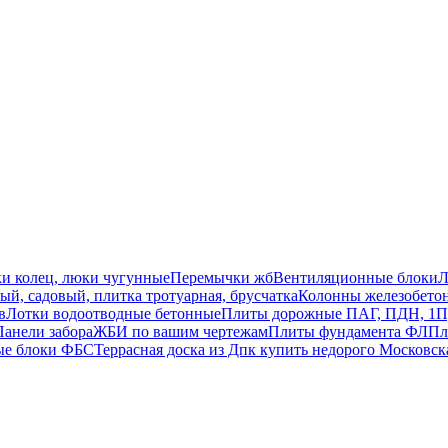
ки колец, люки чугунные
Перемычки жб
Вентиляционные блоки
Л
й, садовый, плитка тротуарная, брусчатка
Колонны железобето
в
Лотки водоотводные бетонные
Плиты дорожные ПАГ, ПДН, 1П
Панели забора
ЖБИ по вашим чертежам
Плиты фундамента ФЛ
Пл
ые блоки ФБС
Террасная доска из Дпк купить недорого Московск