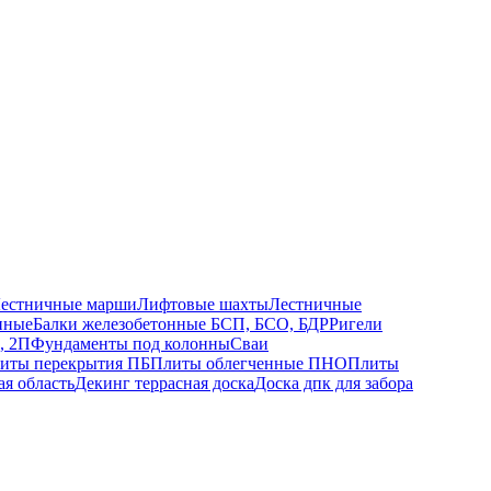
естничные марши
Лифтовые шахты
Лестничные
нные
Балки железобетонные БСП, БСО, БДР
Ригели
, 2П
Фундаменты под колонны
Сваи
иты перекрытия ПБ
Плиты облегченные ПНО
Плиты
ая область
Декинг террасная доска
Доска дпк для забора