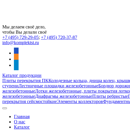
Мы делаем своё дело,
чтобы Вы делали своё
+7 (495) 729-29-05
;
+7 (495) 720-37-87
info@komplektst.ru
vkontakte
odnoklassniki
telegram
Каталог продукции
Плиты перекрытия ПК
Колодезные кольца, днища колец, крыш
ступени
Лестничные площадки железобетонные
Бордюр дорожны
железобетонные
Лотки железобетонные, плиты покрытия лотко
железобетонные
Диафрагмы железобетонные
Плиты ребристые
перекрытия сейсмостойкие
Элементы коллекторов
Фундаментн
Главная
О нас
Каталог