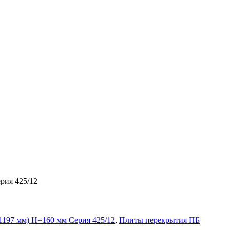
рия 425/12
1197 мм) H=160 мм Серия 425/12
,
Плиты перекрытия ПБ