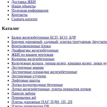
Доставка ЖБИ
Наши объекты
Полезная информация
Контакты
Скачать каталог
Каталог
Балки железобетонные БСП, БСО, БДР
Бордюр дорожный, садовый, плитка тротуарная, брусчатк
Вентиляционные блоки
Диафрагмы железобетонные
ЖБИ по вашим чертежам
Колонны железобетонные
Колодезные кольца, днища колец, крышки колец, люки ч
Лестничные марши
Лестничные площадки железобетонные
Лестничные ступени
Лифтовые шахты
Лотки водоотводные бетонные
Лотки железобетонные, плиты покрытия лотков
Панели забора
Перемычки жб
Плиты дорожные ПАГ, ПДН, 1П, 2П
Плиты перекрытия ПК