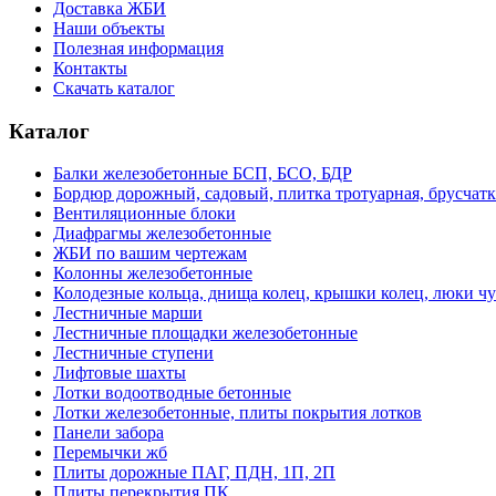
Доставка ЖБИ
Наши объекты
Полезная информация
Контакты
Скачать каталог
Каталог
Балки железобетонные БСП, БСО, БДР
Бордюр дорожный, садовый, плитка тротуарная, брусчатк
Вентиляционные блоки
Диафрагмы железобетонные
ЖБИ по вашим чертежам
Колонны железобетонные
Колодезные кольца, днища колец, крышки колец, люки ч
Лестничные марши
Лестничные площадки железобетонные
Лестничные ступени
Лифтовые шахты
Лотки водоотводные бетонные
Лотки железобетонные, плиты покрытия лотков
Панели забора
Перемычки жб
Плиты дорожные ПАГ, ПДН, 1П, 2П
Плиты перекрытия ПК