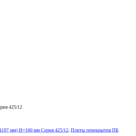
рия 425/12
1197 мм) H=160 мм Серия 425/12
,
Плиты перекрытия ПБ