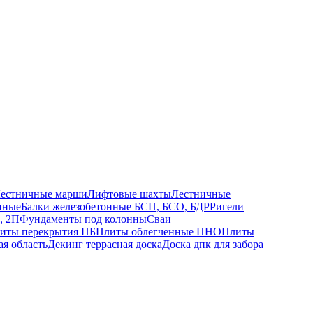
естничные марши
Лифтовые шахты
Лестничные
нные
Балки железобетонные БСП, БСО, БДР
Ригели
, 2П
Фундаменты под колонны
Сваи
иты перекрытия ПБ
Плиты облегченные ПНО
Плиты
ая область
Декинг террасная доска
Доска дпк для забора