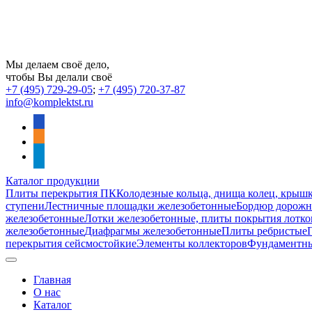
Мы делаем своё дело,
чтобы Вы делали своё
+7 (495) 729-29-05
;
+7 (495) 720-37-87
info@komplektst.ru
vkontakte
odnoklassniki
telegram
Каталог продукции
Плиты перекрытия ПК
Колодезные кольца, днища колец, крыш
ступени
Лестничные площадки железобетонные
Бордюр дорожны
железобетонные
Лотки железобетонные, плиты покрытия лотко
железобетонные
Диафрагмы железобетонные
Плиты ребристые
перекрытия сейсмостойкие
Элементы коллекторов
Фундаментн
Главная
О нас
Каталог