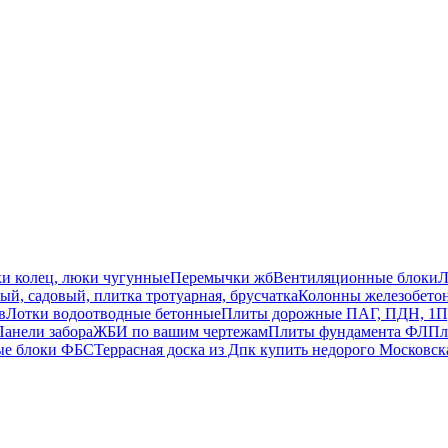
ки колец, люки чугунные
Перемычки жб
Вентиляционные блоки
Л
й, садовый, плитка тротуарная, брусчатка
Колонны железобето
в
Лотки водоотводные бетонные
Плиты дорожные ПАГ, ПДН, 1П
Панели забора
ЖБИ по вашим чертежам
Плиты фундамента ФЛ
Пл
ые блоки ФБС
Террасная доска из Дпк купить недорого Московск