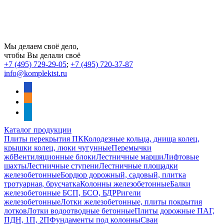
Мы делаем своё дело,
чтобы Вы делали своё
+7 (495) 729-29-05
;
+7 (495) 720-37-87
info@komplektst.ru
vkontakte
odnoklassniki
telegram
Каталог продукции
Плиты перекрытия ПК
Колодезные кольца, днища колец,
крышки колец, люки чугунные
Перемычки
жб
Вентиляционные блоки
Лестничные марши
Лифтовые
шахты
Лестничные ступени
Лестничные площадки
железобетонные
Бордюр дорожный, садовый, плитка
тротуарная, брусчатка
Колонны железобетонные
Балки
железобетонные БСП, БСО, БДР
Ригели
железобетонные
Лотки железобетонные, плиты покрытия
лотков
Лотки водоотводные бетонные
Плиты дорожные ПАГ,
ПДН, 1П, 2П
Фундаменты под колонны
Сваи