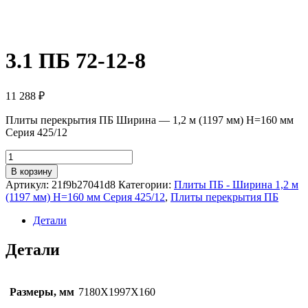
3.1 ПБ 72-12-8
11 288
₽
Плиты перекрытия ПБ Ширина — 1,2 м (1197 мм) H=160 мм
Серия 425/12
Количество
товара
В корзину
3.1
Артикул:
21f9b27041d8
Категории:
Плиты ПБ - Ширина 1,2 м
ПБ
(1197 мм) H=160 мм Серия 425/12
,
Плиты перекрытия ПБ
72-
12-
Детали
8
Детали
Размеры, мм
7180Х1997Х160