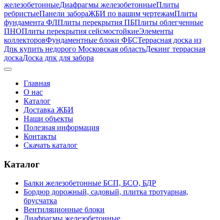
железобетонные
Диафрагмы железобетонные
Плиты
ребристые
Панели забора
ЖБИ по вашим чертежам
Плиты
фундамента ФЛ
Плиты перекрытия ПБ
Плиты облегченные
ПНО
Плиты перекрытия сейсмостойкие
Элементы
коллекторов
Фундаментные блоки ФБС
Террасная доска из
Дпк купить недорого Московская область
Декинг террасная
доска
Доска дпк для забора
Главная
О нас
Каталог
Доставка ЖБИ
Наши объекты
Полезная информация
Контакты
Скачать каталог
Каталог
Балки железобетонные БСП, БСО, БДР
Бордюр дорожный, садовый, плитка тротуарная,
брусчатка
Вентиляционные блоки
Диафрагмы железобетонные