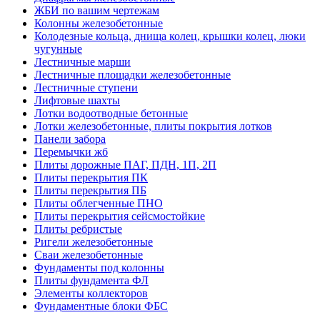
ЖБИ по вашим чертежам
Колонны железобетонные
Колодезные кольца, днища колец, крышки колец, люки
чугунные
Лестничные марши
Лестничные площадки железобетонные
Лестничные ступени
Лифтовые шахты
Лотки водоотводные бетонные
Лотки железобетонные, плиты покрытия лотков
Панели забора
Перемычки жб
Плиты дорожные ПАГ, ПДН, 1П, 2П
Плиты перекрытия ПК
Плиты перекрытия ПБ
Плиты облегченные ПНО
Плиты перекрытия сейсмостойкие
Плиты ребристые
Ригели железобетонные
Сваи железобетонные
Фундаменты под колонны
Плиты фундамента ФЛ
Элементы коллекторов
Фундаментные блоки ФБС