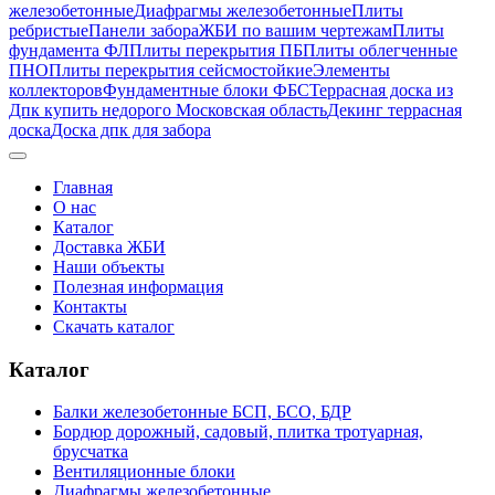
железобетонные
Диафрагмы железобетонные
Плиты
ребристые
Панели забора
ЖБИ по вашим чертежам
Плиты
фундамента ФЛ
Плиты перекрытия ПБ
Плиты облегченные
ПНО
Плиты перекрытия сейсмостойкие
Элементы
коллекторов
Фундаментные блоки ФБС
Террасная доска из
Дпк купить недорого Московская область
Декинг террасная
доска
Доска дпк для забора
Главная
О нас
Каталог
Доставка ЖБИ
Наши объекты
Полезная информация
Контакты
Скачать каталог
Каталог
Балки железобетонные БСП, БСО, БДР
Бордюр дорожный, садовый, плитка тротуарная,
брусчатка
Вентиляционные блоки
Диафрагмы железобетонные