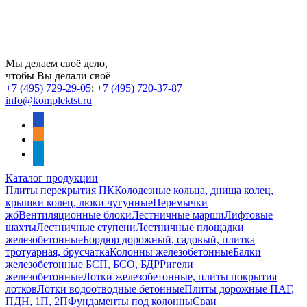
Мы делаем своё дело,
чтобы Вы делали своё
+7 (495) 729-29-05
;
+7 (495) 720-37-87
info@komplektst.ru
vkontakte
odnoklassniki
telegram
Каталог продукции
Плиты перекрытия ПК
Колодезные кольца, днища колец,
крышки колец, люки чугунные
Перемычки
жб
Вентиляционные блоки
Лестничные марши
Лифтовые
шахты
Лестничные ступени
Лестничные площадки
железобетонные
Бордюр дорожный, садовый, плитка
тротуарная, брусчатка
Колонны железобетонные
Балки
железобетонные БСП, БСО, БДР
Ригели
железобетонные
Лотки железобетонные, плиты покрытия
лотков
Лотки водоотводные бетонные
Плиты дорожные ПАГ,
ПДН, 1П, 2П
Фундаменты под колонны
Сваи