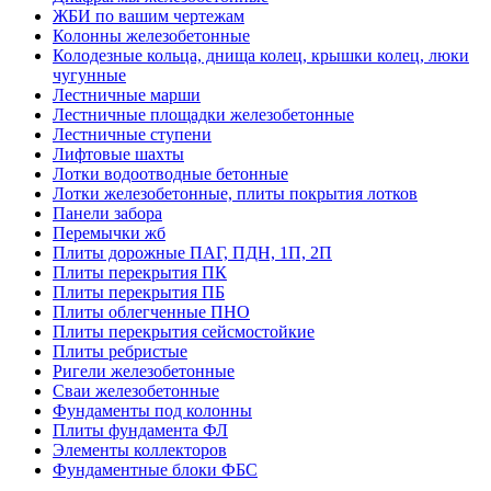
ЖБИ по вашим чертежам
Колонны железобетонные
Колодезные кольца, днища колец, крышки колец, люки
чугунные
Лестничные марши
Лестничные площадки железобетонные
Лестничные ступени
Лифтовые шахты
Лотки водоотводные бетонные
Лотки железобетонные, плиты покрытия лотков
Панели забора
Перемычки жб
Плиты дорожные ПАГ, ПДН, 1П, 2П
Плиты перекрытия ПК
Плиты перекрытия ПБ
Плиты облегченные ПНО
Плиты перекрытия сейсмостойкие
Плиты ребристые
Ригели железобетонные
Сваи железобетонные
Фундаменты под колонны
Плиты фундамента ФЛ
Элементы коллекторов
Фундаментные блоки ФБС