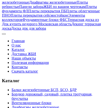
железобетонные
Диафрагмы железобетонные
Плиты
ребристые
Панели забора
ЖБИ по вашим чертежам
Плиты
фундамента ФЛ
Плиты перекрытия ПБ
Плиты облегченные
ПНО
Плиты перекрытия сейсмостойкие
Элементы
коллекторов
Фундаментные блоки ФБС
Террасная доска из
Дпк купить недорого Московская область
Декинг террасная
доска
Доска дпк для забора
Главная
О нас
Каталог
Доставка ЖБИ
Наши объекты
Полезная информация
Контакты
Скачать каталог
Каталог
Балки железобетонные БСП, БСО, БДР
Бордюр дорожный, садовый, плитка тротуарная,
брусчатка
Вентиляционные блоки
Диафрагмы железобетонные