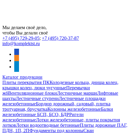
Мы делаем своё дело,
чтобы Вы делали своё
+7 (495) 729-29-05
;
+7 (495) 720-37-87
info@komplektst.ru
vkontakte
odnoklassniki
telegram
Каталог продукции
Плиты перекрытия ПК
Колодезные кольца, днища колец,
крышки колец, люки чугунные
Перемычки
жб
Вентиляционные блоки
Лестничные марши
Лифтовые
шахты
Лестничные ступени
Лестничные площадки
железобетонные
Бордюр дорожный, садовый, плитка
тротуарная, брусчатка
Колонны железобетонные
Балки
железобетонные БСП, БСО, БДР
Ригели
железобетонные
Лотки железобетонные, плиты покрытия
лотков
Лотки водоотводные бетонные
Плиты дорожные ПАГ,
ПДН, 1П, 2П
Фундаменты под колонны
Сваи