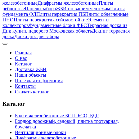
железобетонные
Диафрагмы железобетонные
Плиты
ребристые
Панели забора
ЖБИ по вашим чертежам
Плиты
фундамента ФЛ
Плиты перекрытия ПБ
Плиты облегченные
ПНО
Плиты перекрытия сейсмостойкие
Элементы
коллекторов
Фундаментные блоки ФБС
Террасная доска из
Дпк купить недорого Московская область
Декинг террасная
доска
Доска дпк для забора
Главная
О нас
Каталог
Доставка ЖБИ
Наши объекты
Полезная информация
Контакты
Скачать каталог
Каталог
Балки железобетонные БСП, БСО, БДР
Бордюр дорожный, садовый, плитка тротуарная,
брусчатка
Вентиляционные блоки
Диафрагмы железобетонные