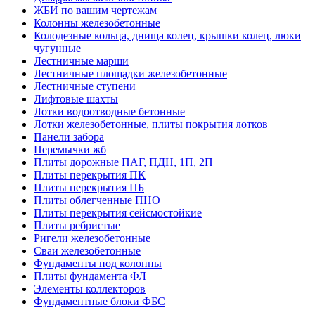
ЖБИ по вашим чертежам
Колонны железобетонные
Колодезные кольца, днища колец, крышки колец, люки
чугунные
Лестничные марши
Лестничные площадки железобетонные
Лестничные ступени
Лифтовые шахты
Лотки водоотводные бетонные
Лотки железобетонные, плиты покрытия лотков
Панели забора
Перемычки жб
Плиты дорожные ПАГ, ПДН, 1П, 2П
Плиты перекрытия ПК
Плиты перекрытия ПБ
Плиты облегченные ПНО
Плиты перекрытия сейсмостойкие
Плиты ребристые
Ригели железобетонные
Сваи железобетонные
Фундаменты под колонны
Плиты фундамента ФЛ
Элементы коллекторов
Фундаментные блоки ФБС