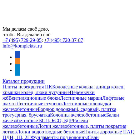
Мы делаем своё дело,
чтобы Вы делали своё
+7 (495) 729-29-05
;
+7 (495) 720-37-87
info@komplektst.ru
vkontakte
odnoklassniki
telegram
Каталог продукции
Плиты перекрытия ПК
Колодезные кольца, днища колец,
крышки колец, люки чугунные
Перемычки
жб
Вентиляционные блоки
Лестничные марши
Лифтовые
шахты
Лестничные ступени
Лестничные площадки
железобетонные
Бордюр дорожный, садовый, плитка
тротуарная, брусчатка
Колонны железобетонные
Балки
железобетонные БСП, БСО, БДР
Ригели
железобетонные
Лотки железобетонные, плиты покрытия
лотков
Лотки водоотводные бетонные
Плиты дорожные ПАГ,
ПДН, 1П, 2П
Фундаменты под колонны
Сваи