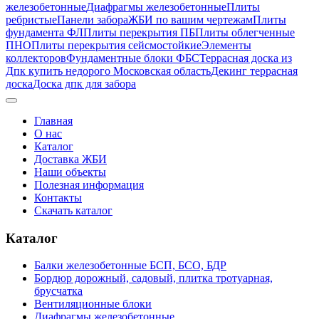
железобетонные
Диафрагмы железобетонные
Плиты
ребристые
Панели забора
ЖБИ по вашим чертежам
Плиты
фундамента ФЛ
Плиты перекрытия ПБ
Плиты облегченные
ПНО
Плиты перекрытия сейсмостойкие
Элементы
коллекторов
Фундаментные блоки ФБС
Террасная доска из
Дпк купить недорого Московская область
Декинг террасная
доска
Доска дпк для забора
Главная
О нас
Каталог
Доставка ЖБИ
Наши объекты
Полезная информация
Контакты
Скачать каталог
Каталог
Балки железобетонные БСП, БСО, БДР
Бордюр дорожный, садовый, плитка тротуарная,
брусчатка
Вентиляционные блоки
Диафрагмы железобетонные