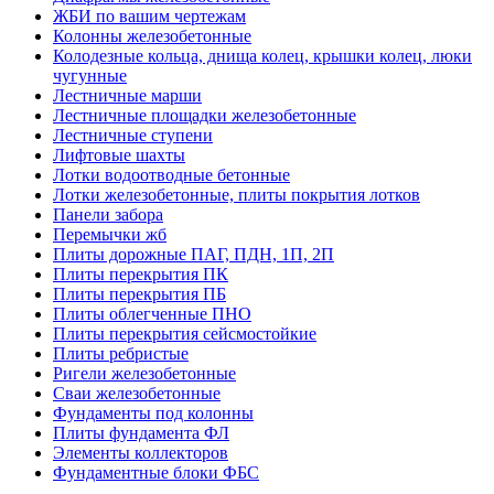
ЖБИ по вашим чертежам
Колонны железобетонные
Колодезные кольца, днища колец, крышки колец, люки
чугунные
Лестничные марши
Лестничные площадки железобетонные
Лестничные ступени
Лифтовые шахты
Лотки водоотводные бетонные
Лотки железобетонные, плиты покрытия лотков
Панели забора
Перемычки жб
Плиты дорожные ПАГ, ПДН, 1П, 2П
Плиты перекрытия ПК
Плиты перекрытия ПБ
Плиты облегченные ПНО
Плиты перекрытия сейсмостойкие
Плиты ребристые
Ригели железобетонные
Сваи железобетонные
Фундаменты под колонны
Плиты фундамента ФЛ
Элементы коллекторов
Фундаментные блоки ФБС