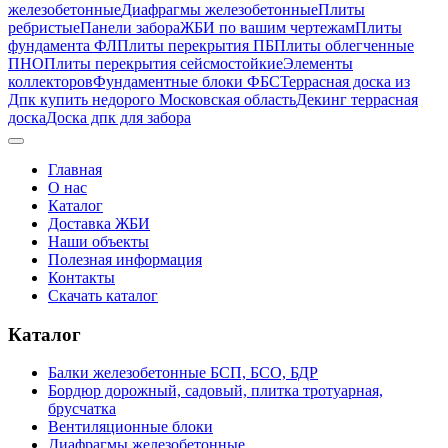
железобетонные
Диафрагмы железобетонные
Плиты
ребристые
Панели забора
ЖБИ по вашим чертежам
Плиты
фундамента ФЛ
Плиты перекрытия ПБ
Плиты облегченные
ПНО
Плиты перекрытия сейсмостойкие
Элементы
коллекторов
Фундаментные блоки ФБС
Террасная доска из
Дпк купить недорого Московская область
Декинг террасная
доска
Доска дпк для забора
Главная
О нас
Каталог
Доставка ЖБИ
Наши объекты
Полезная информация
Контакты
Скачать каталог
Каталог
Балки железобетонные БСП, БСО, БДР
Бордюр дорожный, садовый, плитка тротуарная,
брусчатка
Вентиляционные блоки
Диафрагмы железобетонные