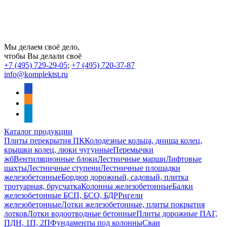
Мы делаем своё дело,
чтобы Вы делали своё
+7 (495) 729-29-05
;
+7 (495) 720-37-87
info@komplektst.ru
vkontakte
odnoklassniki
telegram
Каталог продукции
Плиты перекрытия ПК
Колодезные кольца, днища колец,
крышки колец, люки чугунные
Перемычки
жб
Вентиляционные блоки
Лестничные марши
Лифтовые
шахты
Лестничные ступени
Лестничные площадки
железобетонные
Бордюр дорожный, садовый, плитка
тротуарная, брусчатка
Колонны железобетонные
Балки
железобетонные БСП, БСО, БДР
Ригели
железобетонные
Лотки железобетонные, плиты покрытия
лотков
Лотки водоотводные бетонные
Плиты дорожные ПАГ,
ПДН, 1П, 2П
Фундаменты под колонны
Сваи