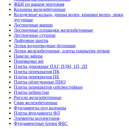
ЖБИ по вашим чертежам
Колонны железобетонные
Колодезные кольца, днища колец, крышки колец, люки
чугунные
Лестничные марши
Лестничные площадки железобетонные
Лестничные ступени
Лифтовые шахты
Лотки водоотводные бетонные
Лотки железобетонные, плиты покрытия лотков
Панели забора
Перемычки жб
Плиты дорожные ПАГ, ПДН, 1П, 2П
Плиты перекрытия ПК
Плиты перекрытия ПБ
Плиты облегченные ПНО
Плиты перекрытия сейсмостойкие
Плиты ребристые
Ригели железобетонные
Сваи железобетонные
Фундаменты под колонны
Плиты фундамента ФЛ
Элементы коллекторов
Фундаментные блоки ФБС