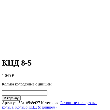
КЦД 8-5
1 045
₽
Кольца колодезные с днищем
Количество
товара
В корзину
КЦД
Артикул:
52a1f6b8ef27
Категория:
Бетонные колодезные
8-
кольца. Кольцо КЦД (с днищем)
5