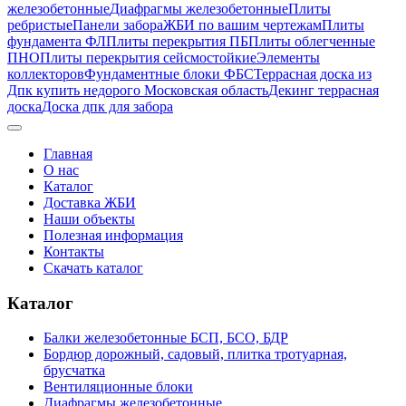
железобетонные
Диафрагмы железобетонные
Плиты
ребристые
Панели забора
ЖБИ по вашим чертежам
Плиты
фундамента ФЛ
Плиты перекрытия ПБ
Плиты облегченные
ПНО
Плиты перекрытия сейсмостойкие
Элементы
коллекторов
Фундаментные блоки ФБС
Террасная доска из
Дпк купить недорого Московская область
Декинг террасная
доска
Доска дпк для забора
Главная
О нас
Каталог
Доставка ЖБИ
Наши объекты
Полезная информация
Контакты
Скачать каталог
Каталог
Балки железобетонные БСП, БСО, БДР
Бордюр дорожный, садовый, плитка тротуарная,
брусчатка
Вентиляционные блоки
Диафрагмы железобетонные