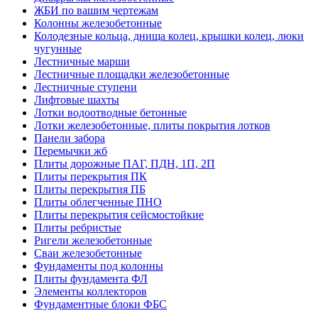
ЖБИ по вашим чертежам
Колонны железобетонные
Колодезные кольца, днища колец, крышки колец, люки
чугунные
Лестничные марши
Лестничные площадки железобетонные
Лестничные ступени
Лифтовые шахты
Лотки водоотводные бетонные
Лотки железобетонные, плиты покрытия лотков
Панели забора
Перемычки жб
Плиты дорожные ПАГ, ПДН, 1П, 2П
Плиты перекрытия ПК
Плиты перекрытия ПБ
Плиты облегченные ПНО
Плиты перекрытия сейсмостойкие
Плиты ребристые
Ригели железобетонные
Сваи железобетонные
Фундаменты под колонны
Плиты фундамента ФЛ
Элементы коллекторов
Фундаментные блоки ФБС