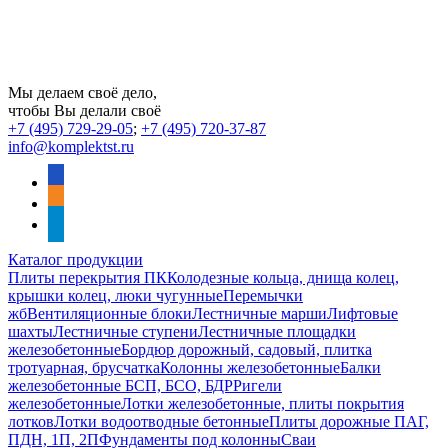
Мы делаем своё дело,
чтобы Вы делали своё
+7 (495) 729-29-05
;
+7 (495) 720-37-87
info@komplektst.ru
vkontakte
odnoklassniki
telegram
Каталог продукции
Плиты перекрытия ПК
Колодезные кольца, днища колец,
крышки колец, люки чугунные
Перемычки
жб
Вентиляционные блоки
Лестничные марши
Лифтовые
шахты
Лестничные ступени
Лестничные площадки
железобетонные
Бордюр дорожный, садовый, плитка
тротуарная, брусчатка
Колонны железобетонные
Балки
железобетонные БСП, БСО, БДР
Ригели
железобетонные
Лотки железобетонные, плиты покрытия
лотков
Лотки водоотводные бетонные
Плиты дорожные ПАГ,
ПДН, 1П, 2П
Фундаменты под колонны
Сваи