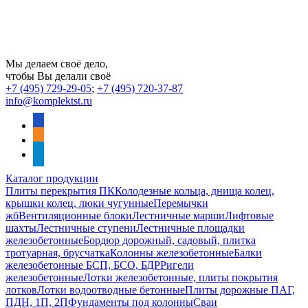
Мы делаем своё дело,
чтобы Вы делали своё
+7 (495) 729-29-05
;
+7 (495) 720-37-87
info@komplektst.ru
vkontakte
odnoklassniki
telegram
Каталог продукции
Плиты перекрытия ПК
Колодезные кольца, днища колец,
крышки колец, люки чугунные
Перемычки
жб
Вентиляционные блоки
Лестничные марши
Лифтовые
шахты
Лестничные ступени
Лестничные площадки
железобетонные
Бордюр дорожный, садовый, плитка
тротуарная, брусчатка
Колонны железобетонные
Балки
железобетонные БСП, БСО, БДР
Ригели
железобетонные
Лотки железобетонные, плиты покрытия
лотков
Лотки водоотводные бетонные
Плиты дорожные ПАГ,
ПДН, 1П, 2П
Фундаменты под колонны
Сваи