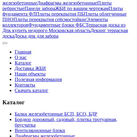
железобетонные
Диафрагмы железобетонные
Плиты
ребристые
Панели забора
ЖБИ по вашим чертежам
Плиты
фундамента ФЛ
Плиты перекрытия ПБ
Плиты облегченные
ПНО
Плиты перекрытия сейсмостойкие
Элементы
коллекторов
Фундаментные блоки ФБС
Террасная доска из
Дпк купить недорого Московская область
Декинг террасная
доска
Доска дпк для забора
Главная
О нас
Каталог
Доставка ЖБИ
Наши объекты
Полезная информация
Контакты
Скачать каталог
Каталог
Балки железобетонные БСП, БСО, БДР
Бордюр дорожный, садовый, плитка тротуарная,
брусчатка
Вентиляционные блоки
Диафрагмы железобетонные