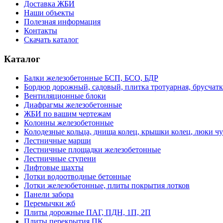
Доставка ЖБИ
Наши объекты
Полезная информация
Контакты
Скачать каталог
Каталог
Балки железобетонные БСП, БСО, БДР
Бордюр дорожный, садовый, плитка тротуарная, брусчатк
Вентиляционные блоки
Диафрагмы железобетонные
ЖБИ по вашим чертежам
Колонны железобетонные
Колодезные кольца, днища колец, крышки колец, люки ч
Лестничные марши
Лестничные площадки железобетонные
Лестничные ступени
Лифтовые шахты
Лотки водоотводные бетонные
Лотки железобетонные, плиты покрытия лотков
Панели забора
Перемычки жб
Плиты дорожные ПАГ, ПДН, 1П, 2П
Плиты перекрытия ПК