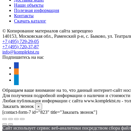
Наши объекты
Полезная информация
Контакты
Скачать каталог
© Копирование материалов сайта запрещено
140153, Московская обл., Раменский р-н, с. Быково, ул. Театра
+7 (495) 729-29-05
+7 (495) 720-37-87
info@komplektst.ru
Подпишитесь на нас
vkontakte
odnoklassniki
telegram
Обращаем ваше внимание на то, что данный интернет-сайт нос
Для получения подробной информации о наличии и стоимости у
Любая публикация информации с сайта www.komplektst.ru - толь
Заказать звонок
×
[contact-form-7 id="823" title="Заказать звонок"]
Сайт использует сервис веб-аналитики посредством сбора файло