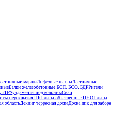
естничные марши
Лифтовые шахты
Лестничные
нные
Балки железобетонные БСП, БСО, БДР
Ригели
, 2П
Фундаменты под колонны
Сваи
иты перекрытия ПБ
Плиты облегченные ПНО
Плиты
ая область
Декинг террасная доска
Доска дпк для забора