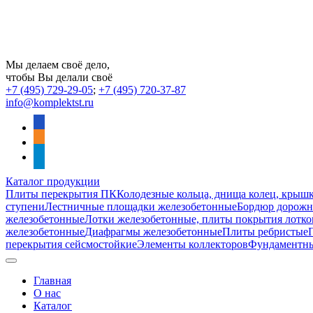
Мы делаем своё дело,
чтобы Вы делали своё
+7 (495) 729-29-05
;
+7 (495) 720-37-87
info@komplektst.ru
vkontakte
odnoklassniki
telegram
Каталог продукции
Плиты перекрытия ПК
Колодезные кольца, днища колец, крыш
ступени
Лестничные площадки железобетонные
Бордюр дорожны
железобетонные
Лотки железобетонные, плиты покрытия лотко
железобетонные
Диафрагмы железобетонные
Плиты ребристые
перекрытия сейсмостойкие
Элементы коллекторов
Фундаментн
Главная
О нас
Каталог