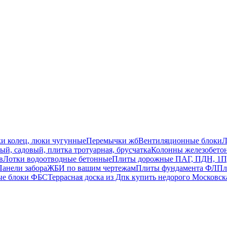
ки колец, люки чугунные
Перемычки жб
Вентиляционные блоки
Л
й, садовый, плитка тротуарная, брусчатка
Колонны железобето
в
Лотки водоотводные бетонные
Плиты дорожные ПАГ, ПДН, 1П
Панели забора
ЖБИ по вашим чертежам
Плиты фундамента ФЛ
Пл
ые блоки ФБС
Террасная доска из Дпк купить недорого Московск