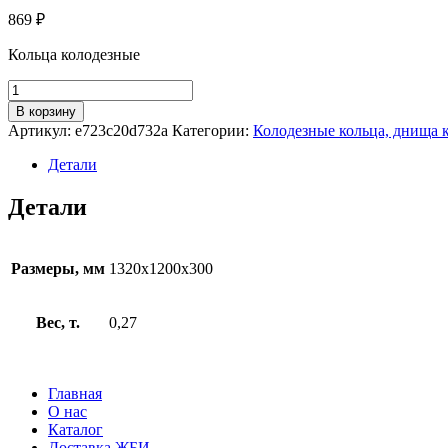
869
₽
Кольца колодезные
Количество
товара
В корзину
КС
Артикул:
e723c20d732a
Категории:
Колодезные кольца, днища 
12-
3
Детали
Детали
Размеры, мм
1320x1200x300
Вес, т.
0,27
Главная
О нас
Каталог
Доставка ЖБИ