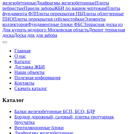
железобетонные
Диафрагмы железобетонные
Плиты
ребристые
Панели забора
ЖБИ по вашим чертежам
Плиты
фундамента ФЛ
Плиты перекрытия ПБ
Плиты облегченные
ПНО
Плиты перекрытия сейсмостойкие
Элементы
коллекторов
Фундаментные блоки ФБС
Террасная доска из
Дпк купить недорого Московская область
Декинг террасная
доска
Доска дпк для забора
Главная
О нас
Каталог
Доставка ЖБИ
Наши объекты
Полезная информация
Контакты
Скачать каталог
Каталог
Балки железобетонные БСП, БСО, БДР
Бордюр дорожный, садовый, плитка тротуарная,
брусчатка
Вентиляционные блоки
Диафрагмы железобетонные