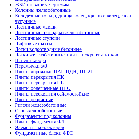
ЖБИ по вашим чертежам
Колонны железобетонные
Колодезные кольца, днища колец, крышки колец, люки
чугунные
Лестничные марши
Лестничные площадки железобетонные
Лестничные ступени
Лифтовые шахты
Лотки водоотводные бетонные
Лотки железобетонные, плиты покрытия лотков
Панели забора
Перемычки жб
Плиты дорожные ПАГ, ПДН, 1П, 2П
Плиты перекрытия ПК
Плиты перекрытия ПБ
Плиты облегченные ПНО
Плиты перекрытия сейсмостойкие
Плиты ребристые
Ригели железобетонные
Сваи железобетонные
Фундаменты под колонны
Плиты фундамента ФЛ
Элементы коллекторов
Фундаментные блоки ФБС