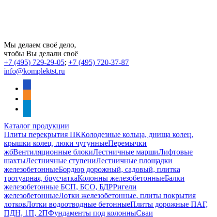
Мы делаем своё дело,
чтобы Вы делали своё
+7 (495) 729-29-05
;
+7 (495) 720-37-87
info@komplektst.ru
vkontakte
odnoklassniki
telegram
Каталог продукции
Плиты перекрытия ПК
Колодезные кольца, днища колец,
крышки колец, люки чугунные
Перемычки
жб
Вентиляционные блоки
Лестничные марши
Лифтовые
шахты
Лестничные ступени
Лестничные площадки
железобетонные
Бордюр дорожный, садовый, плитка
тротуарная, брусчатка
Колонны железобетонные
Балки
железобетонные БСП, БСО, БДР
Ригели
железобетонные
Лотки железобетонные, плиты покрытия
лотков
Лотки водоотводные бетонные
Плиты дорожные ПАГ,
ПДН, 1П, 2П
Фундаменты под колонны
Сваи