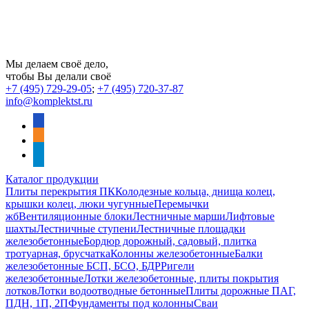
Мы делаем своё дело,
чтобы Вы делали своё
+7 (495) 729-29-05
;
+7 (495) 720-37-87
info@komplektst.ru
vkontakte
odnoklassniki
telegram
Каталог продукции
Плиты перекрытия ПК
Колодезные кольца, днища колец,
крышки колец, люки чугунные
Перемычки
жб
Вентиляционные блоки
Лестничные марши
Лифтовые
шахты
Лестничные ступени
Лестничные площадки
железобетонные
Бордюр дорожный, садовый, плитка
тротуарная, брусчатка
Колонны железобетонные
Балки
железобетонные БСП, БСО, БДР
Ригели
железобетонные
Лотки железобетонные, плиты покрытия
лотков
Лотки водоотводные бетонные
Плиты дорожные ПАГ,
ПДН, 1П, 2П
Фундаменты под колонны
Сваи