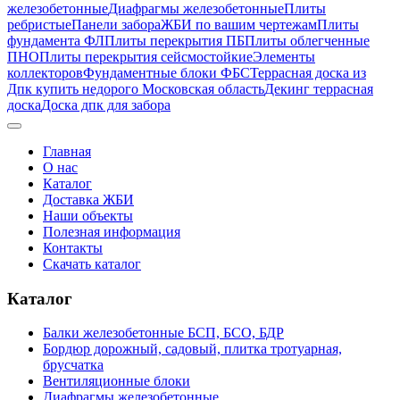
железобетонные
Диафрагмы железобетонные
Плиты
ребристые
Панели забора
ЖБИ по вашим чертежам
Плиты
фундамента ФЛ
Плиты перекрытия ПБ
Плиты облегченные
ПНО
Плиты перекрытия сейсмостойкие
Элементы
коллекторов
Фундаментные блоки ФБС
Террасная доска из
Дпк купить недорого Московская область
Декинг террасная
доска
Доска дпк для забора
Главная
О нас
Каталог
Доставка ЖБИ
Наши объекты
Полезная информация
Контакты
Скачать каталог
Каталог
Балки железобетонные БСП, БСО, БДР
Бордюр дорожный, садовый, плитка тротуарная,
брусчатка
Вентиляционные блоки
Диафрагмы железобетонные