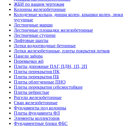
ЖБИ по вашим чертежам
Колонны железобетонные
Колодезные кольца, днища колец, крышки колец, люки
чугунные
Лестничные марши
Лестничные площадки железобетонные
Лестничные ступени
Лифтовые шахты
Лотки водоотводные бетонные
Лотки железобетонные, плиты покрытия лотков
Панели забора
Перемычки жб
Плиты дорожные ПАГ, ПДН, 1П, 2П
Плиты перекрытия ПК
Плиты перекрытия ПБ
Плиты облегченные ПНО
Плиты перекрытия сейсмостойкие
Плиты ребристые
Ригели железобетонные
Сваи железобетонные
Фундаменты под колонны
Плиты фундамента ФЛ
Элементы коллекторов
Фундаментные блоки ФБС