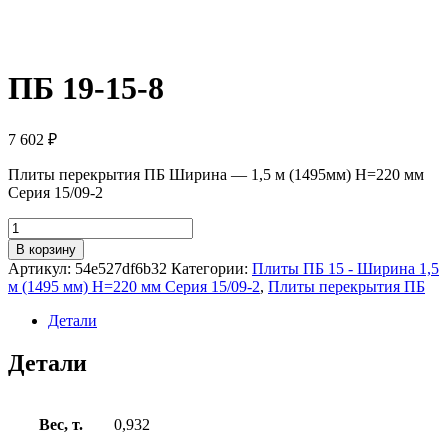
ПБ 19-15-8
7 602
₽
Плиты перекрытия ПБ Ширина — 1,5 м (1495мм) H=220 мм
Серия 15/09-2
Количество
товара
В корзину
ПБ
Артикул:
54e527df6b32
Категории:
Плиты ПБ 15 - Ширина 1,5
19-
м (1495 мм) H=220 мм Серия 15/09-2
,
Плиты перекрытия ПБ
15-
8
Детали
Детали
Вес, т.
0,932