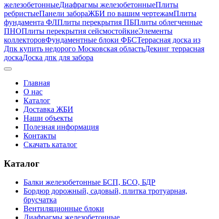
железобетонные
Диафрагмы железобетонные
Плиты
ребристые
Панели забора
ЖБИ по вашим чертежам
Плиты
фундамента ФЛ
Плиты перекрытия ПБ
Плиты облегченные
ПНО
Плиты перекрытия сейсмостойкие
Элементы
коллекторов
Фундаментные блоки ФБС
Террасная доска из
Дпк купить недорого Московская область
Декинг террасная
доска
Доска дпк для забора
Главная
О нас
Каталог
Доставка ЖБИ
Наши объекты
Полезная информация
Контакты
Скачать каталог
Каталог
Балки железобетонные БСП, БСО, БДР
Бордюр дорожный, садовый, плитка тротуарная,
брусчатка
Вентиляционные блоки
Диафрагмы железобетонные