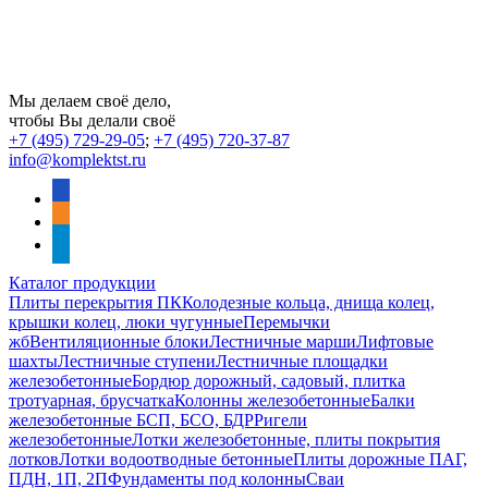
Мы делаем своё дело,
чтобы Вы делали своё
+7 (495) 729-29-05
;
+7 (495) 720-37-87
info@komplektst.ru
vkontakte
odnoklassniki
telegram
Каталог продукции
Плиты перекрытия ПК
Колодезные кольца, днища колец,
крышки колец, люки чугунные
Перемычки
жб
Вентиляционные блоки
Лестничные марши
Лифтовые
шахты
Лестничные ступени
Лестничные площадки
железобетонные
Бордюр дорожный, садовый, плитка
тротуарная, брусчатка
Колонны железобетонные
Балки
железобетонные БСП, БСО, БДР
Ригели
железобетонные
Лотки железобетонные, плиты покрытия
лотков
Лотки водоотводные бетонные
Плиты дорожные ПАГ,
ПДН, 1П, 2П
Фундаменты под колонны
Сваи