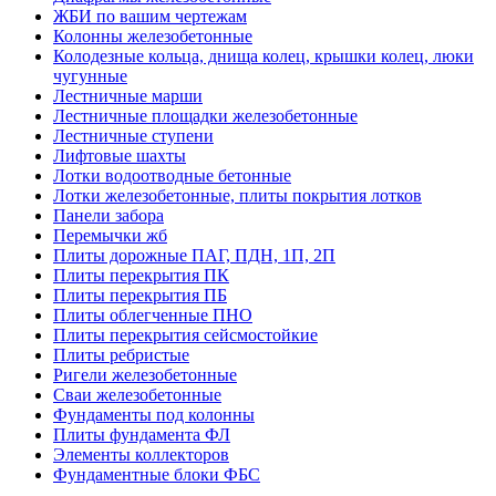
ЖБИ по вашим чертежам
Колонны железобетонные
Колодезные кольца, днища колец, крышки колец, люки
чугунные
Лестничные марши
Лестничные площадки железобетонные
Лестничные ступени
Лифтовые шахты
Лотки водоотводные бетонные
Лотки железобетонные, плиты покрытия лотков
Панели забора
Перемычки жб
Плиты дорожные ПАГ, ПДН, 1П, 2П
Плиты перекрытия ПК
Плиты перекрытия ПБ
Плиты облегченные ПНО
Плиты перекрытия сейсмостойкие
Плиты ребристые
Ригели железобетонные
Сваи железобетонные
Фундаменты под колонны
Плиты фундамента ФЛ
Элементы коллекторов
Фундаментные блоки ФБС