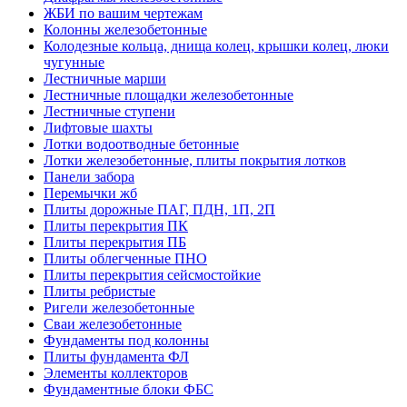
ЖБИ по вашим чертежам
Колонны железобетонные
Колодезные кольца, днища колец, крышки колец, люки
чугунные
Лестничные марши
Лестничные площадки железобетонные
Лестничные ступени
Лифтовые шахты
Лотки водоотводные бетонные
Лотки железобетонные, плиты покрытия лотков
Панели забора
Перемычки жб
Плиты дорожные ПАГ, ПДН, 1П, 2П
Плиты перекрытия ПК
Плиты перекрытия ПБ
Плиты облегченные ПНО
Плиты перекрытия сейсмостойкие
Плиты ребристые
Ригели железобетонные
Сваи железобетонные
Фундаменты под колонны
Плиты фундамента ФЛ
Элементы коллекторов
Фундаментные блоки ФБС