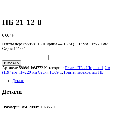
ПБ 21-12-8
6 667
₽
Плиты перекрытия ПБ Ширина — 1,2 м (1197 мм) H=220 мм
Серия 15/09-1
Количество
товара
В корзину
ПБ
Артикул:
58b8d1b64772
Категории:
Плиты ПБ - Ширина 1,2 м
21-
(1197 мм) H=220 мм Серия 15/09-1
,
Плиты перекрытия ПБ
12-
8
Детали
Детали
Размеры, мм
2080х1197х220