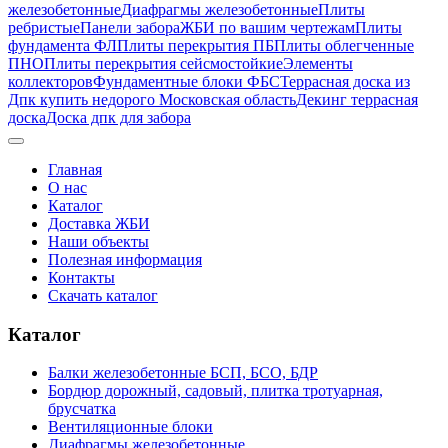
железобетонные
Диафрагмы железобетонные
Плиты
ребристые
Панели забора
ЖБИ по вашим чертежам
Плиты
фундамента ФЛ
Плиты перекрытия ПБ
Плиты облегченные
ПНО
Плиты перекрытия сейсмостойкие
Элементы
коллекторов
Фундаментные блоки ФБС
Террасная доска из
Дпк купить недорого Московская область
Декинг террасная
доска
Доска дпк для забора
Главная
О нас
Каталог
Доставка ЖБИ
Наши объекты
Полезная информация
Контакты
Скачать каталог
Каталог
Балки железобетонные БСП, БСО, БДР
Бордюр дорожный, садовый, плитка тротуарная,
брусчатка
Вентиляционные блоки
Диафрагмы железобетонные