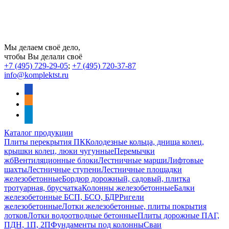
Мы делаем своё дело,
чтобы Вы делали своё
+7 (495) 729-29-05
;
+7 (495) 720-37-87
info@komplektst.ru
vkontakte
odnoklassniki
telegram
Каталог продукции
Плиты перекрытия ПК
Колодезные кольца, днища колец,
крышки колец, люки чугунные
Перемычки
жб
Вентиляционные блоки
Лестничные марши
Лифтовые
шахты
Лестничные ступени
Лестничные площадки
железобетонные
Бордюр дорожный, садовый, плитка
тротуарная, брусчатка
Колонны железобетонные
Балки
железобетонные БСП, БСО, БДР
Ригели
железобетонные
Лотки железобетонные, плиты покрытия
лотков
Лотки водоотводные бетонные
Плиты дорожные ПАГ,
ПДН, 1П, 2П
Фундаменты под колонны
Сваи