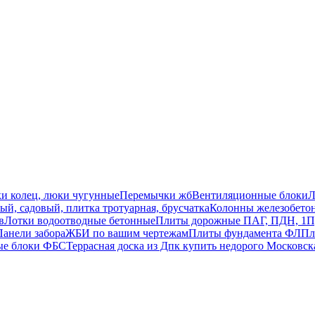
ки колец, люки чугунные
Перемычки жб
Вентиляционные блоки
Л
й, садовый, плитка тротуарная, брусчатка
Колонны железобето
в
Лотки водоотводные бетонные
Плиты дорожные ПАГ, ПДН, 1П
Панели забора
ЖБИ по вашим чертежам
Плиты фундамента ФЛ
Пл
ые блоки ФБС
Террасная доска из Дпк купить недорого Московск