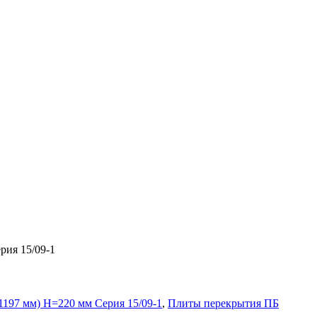
рия 15/09-1
1197 мм) H=220 мм Серия 15/09-1
,
Плиты перекрытия ПБ