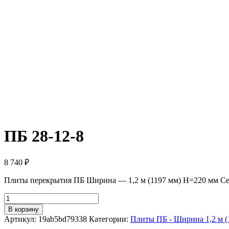
ПБ 28-12-8
8 740
₽
Плиты перекрытия ПБ Ширина — 1,2 м (1197 мм) H=220 мм Се
Количество
товара
В корзину
ПБ
Артикул:
19ab5bd79338
Категории:
Плиты ПБ - Ширина 1,2 м (
28-