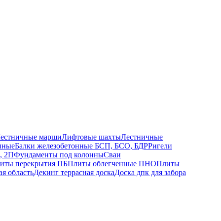
естничные марши
Лифтовые шахты
Лестничные
нные
Балки железобетонные БСП, БСО, БДР
Ригели
, 2П
Фундаменты под колонны
Сваи
иты перекрытия ПБ
Плиты облегченные ПНО
Плиты
ая область
Декинг террасная доска
Доска дпк для забора