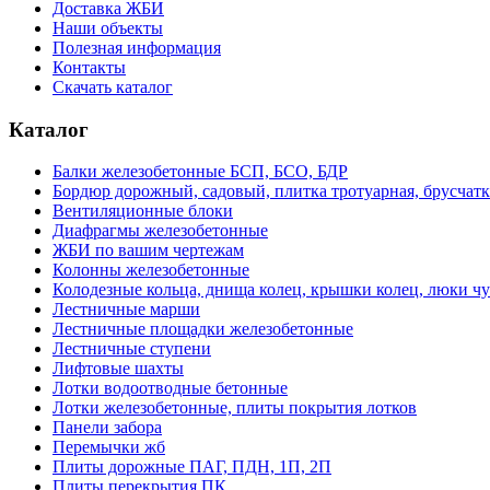
Доставка ЖБИ
Наши объекты
Полезная информация
Контакты
Скачать каталог
Каталог
Балки железобетонные БСП, БСО, БДР
Бордюр дорожный, садовый, плитка тротуарная, брусчатк
Вентиляционные блоки
Диафрагмы железобетонные
ЖБИ по вашим чертежам
Колонны железобетонные
Колодезные кольца, днища колец, крышки колец, люки ч
Лестничные марши
Лестничные площадки железобетонные
Лестничные ступени
Лифтовые шахты
Лотки водоотводные бетонные
Лотки железобетонные, плиты покрытия лотков
Панели забора
Перемычки жб
Плиты дорожные ПАГ, ПДН, 1П, 2П
Плиты перекрытия ПК