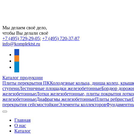
Мы делаем своё дело,
чтобы Вы делали своё
+7 (495) 729-29-05
;
+7 (495) 720-37-87
info@komplektst.ru
vkontakte
odnoklassniki
telegram
Каталог продукции
Плиты перекрытия ПК
Колодезные кольца, днища колец, крыш
ступени
Лестничные площадки железобетонные
Бордюр дорожны
железобетонные
Лотки железобетонные, плиты покрытия лотко
железобетонные
Диафрагмы железобетонные
Плиты ребристые
перекрытия сейсмостойкие
Элементы коллекторов
Фундаментн
Главная
О нас
Каталог