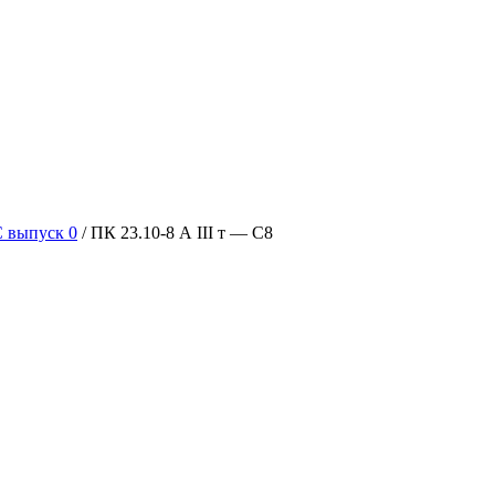
C выпуск 0
/ ПК 23.10-8 А III т — С8