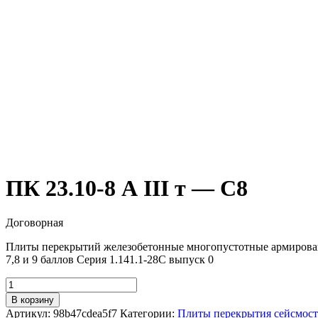
ПК 23.10-8 А III т — С8
Договорная
Плиты перекрытий железобетонные многопустотные армированн
7,8 и 9 баллов Серия 1.141.1-28C выпуск 0
Количество
товара
В корзину
ПК
Артикул:
98b47cdea5f7
Категории:
Плиты перекрытия сейсмос