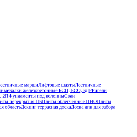
естничные марши
Лифтовые шахты
Лестничные
нные
Балки железобетонные БСП, БСО, БДР
Ригели
, 2П
Фундаменты под колонны
Сваи
иты перекрытия ПБ
Плиты облегченные ПНО
Плиты
ая область
Декинг террасная доска
Доска дпк для забора