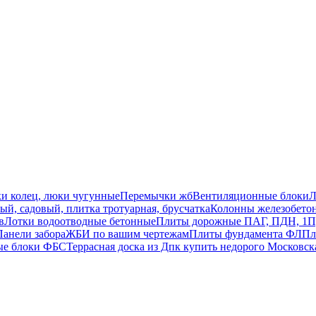
ки колец, люки чугунные
Перемычки жб
Вентиляционные блоки
Л
й, садовый, плитка тротуарная, брусчатка
Колонны железобето
в
Лотки водоотводные бетонные
Плиты дорожные ПАГ, ПДН, 1П
Панели забора
ЖБИ по вашим чертежам
Плиты фундамента ФЛ
Пл
ые блоки ФБС
Террасная доска из Дпк купить недорого Московск