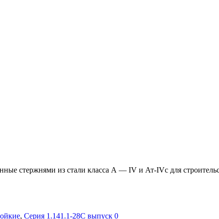
ые стержнями из стали класса А — IV и Ат-IVс для строитель
тойкие
,
Серия 1.141.1-28C выпуск 0