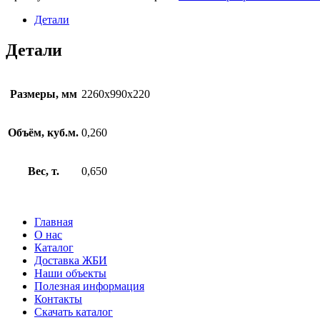
23.10-
8
Детали
А
III
Детали
т
-
С8
Размеры, мм
2260х990х220
Объём, куб.м.
0,260
Вес, т.
0,650
Главная
О нас
Каталог
Доставка ЖБИ
Наши объекты
Полезная информация
Контакты
Скачать каталог