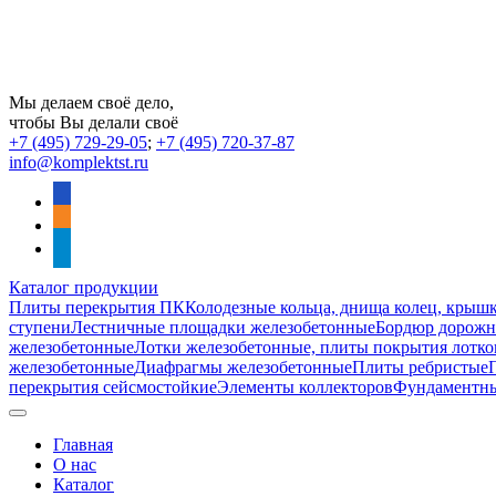
Мы делаем своё дело,
чтобы Вы делали своё
+7 (495) 729-29-05
;
+7 (495) 720-37-87
info@komplektst.ru
vkontakte
odnoklassniki
telegram
Каталог продукции
Плиты перекрытия ПК
Колодезные кольца, днища колец, крыш
ступени
Лестничные площадки железобетонные
Бордюр дорожны
железобетонные
Лотки железобетонные, плиты покрытия лотко
железобетонные
Диафрагмы железобетонные
Плиты ребристые
перекрытия сейсмостойкие
Элементы коллекторов
Фундаментн
Главная
О нас
Каталог