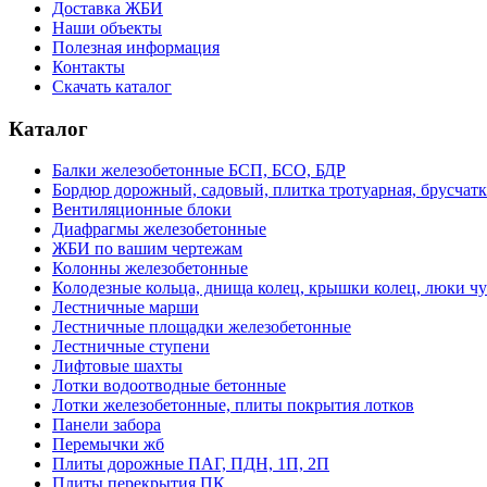
Доставка ЖБИ
Наши объекты
Полезная информация
Контакты
Скачать каталог
Каталог
Балки железобетонные БСП, БСО, БДР
Бордюр дорожный, садовый, плитка тротуарная, брусчатк
Вентиляционные блоки
Диафрагмы железобетонные
ЖБИ по вашим чертежам
Колонны железобетонные
Колодезные кольца, днища колец, крышки колец, люки ч
Лестничные марши
Лестничные площадки железобетонные
Лестничные ступени
Лифтовые шахты
Лотки водоотводные бетонные
Лотки железобетонные, плиты покрытия лотков
Панели забора
Перемычки жб
Плиты дорожные ПАГ, ПДН, 1П, 2П
Плиты перекрытия ПК