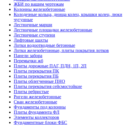
ЖБИ по вашим чертежам
Колонны железобетонные
Колодезные кольца, днища колец, крышки колец, люки
чугунные
Лестничные марши
Лестничные площадки железобетонные
Лестничные ступени
Лифтовые шахты
Лотки водоотводные бетонные
Лотки железобетонные, плиты покрытия лотков
Панели забора
Перемычки жб
Плиты дорожные ПАГ, ПДН, 1П, 2П
Плиты перекрытия ПК
Плиты перекрытия ПБ
Плиты облегченные ПНО
Плиты перекрытия сейсмостойкие
Плиты ребристые
Ригели железобетонные
Сваи железобетонные
Фундаменты под колонны
Плиты фундамента ФЛ
Элементы коллекторов
Фундаментные блоки ФБС