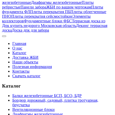
железобетонные
Диафрагмы железобетонные
Плиты
ребристые
Панели забора
ЖБИ по вашим чертежам
Плиты
фундамента ФЛ
Плиты перекрытия ПБ
Плиты облегченные
ПНО
Плиты перекрытия сейсмостойкие
Элементы
коллекторов
Фундаментные блоки ФБС
Террасная доска из
Дпк купить недорого Московская область
Декинг террасная
доска
Доска дпк для забора
Главная
О нас
Каталог
Доставка ЖБИ
Наши объекты
Полезная информация
Контакты
Скачать каталог
Каталог
Балки железобетонные БСП, БСО, БДР
Бордюр дорожный, садовый, плитка тротуарная,
брусчатка
Вентиляционные блоки
Диафрагмы железобетонные