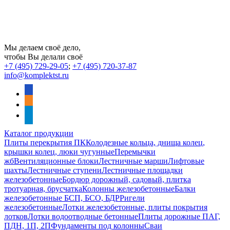
Мы делаем своё дело,
чтобы Вы делали своё
+7 (495) 729-29-05
;
+7 (495) 720-37-87
info@komplektst.ru
vkontakte
odnoklassniki
telegram
Каталог продукции
Плиты перекрытия ПК
Колодезные кольца, днища колец,
крышки колец, люки чугунные
Перемычки
жб
Вентиляционные блоки
Лестничные марши
Лифтовые
шахты
Лестничные ступени
Лестничные площадки
железобетонные
Бордюр дорожный, садовый, плитка
тротуарная, брусчатка
Колонны железобетонные
Балки
железобетонные БСП, БСО, БДР
Ригели
железобетонные
Лотки железобетонные, плиты покрытия
лотков
Лотки водоотводные бетонные
Плиты дорожные ПАГ,
ПДН, 1П, 2П
Фундаменты под колонны
Сваи