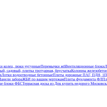
ки колец, люки чугунные
Перемычки жб
Вентиляционные блоки
Л
й, садовый, плитка тротуарная, брусчатка
Колонны железобето
в
Лотки водоотводные бетонные
Плиты дорожные ПАГ, ПДН, 1П
Панели забора
ЖБИ по вашим чертежам
Плиты фундамента ФЛ
Пл
ые блоки ФБС
Террасная доска из Дпк купить недорого Московск