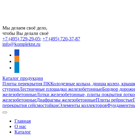
Мы делаем своё дело,
чтобы Вы делали своё
+7 (495) 729-29-05
;
+7 (495) 720-37-87
info@komplektst.ru
vkontakte
odnoklassniki
telegram
Каталог продукции
Плиты перекрытия ПК
Колодезные кольца, днища колец, крыш
ступени
Лестничные площадки железобетонные
Бордюр дорожны
железобетонные
Лотки железобетонные, плиты покрытия лотко
железобетонные
Диафрагмы железобетонные
Плиты ребристые
перекрытия сейсмостойкие
Элементы коллекторов
Фундаментн
Главная
О нас
Каталог