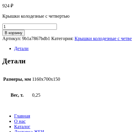
924
₽
Крышки колодезные с четвертью
Количество
товара
В корзину
ПП
Артикул:
9b1a7867bdb1
Категория:
Крышки колодезные с четв
10-
2ч
Детали
Детали
Размеры, мм
1160x700x150
Вес, т.
0,25
Главная
О нас
Каталог
Доставка ЖБИ