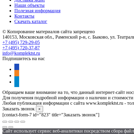
Наши объекты
Полезная информация
Контакты
Скачать каталог
© Копирование материалов сайта запрещено
140153, Московская обл., Раменский р-н, с. Быково, ул. Театра
+7 (495) 729-29-05
+7 (495) 720-37-87
info@komplektst.ru
Подпишитесь на нас
vkontakte
odnoklassniki
telegram
Обращаем ваше внимание на то, что данный интернет-сайт нос
Для получения подробной информации о наличии и стоимости у
Любая публикация информации с сайта www.komplektst.ru - толь
Заказать звонок
×
[contact-form-7 id="823" title="Заказать звонок"]
Сайт использует сервис веб-аналитики посредством сбора файло