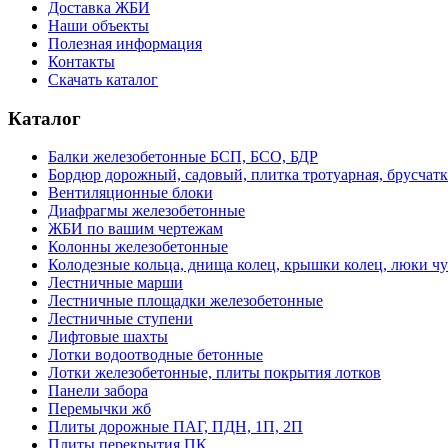
Доставка ЖБИ
Наши объекты
Полезная информация
Контакты
Скачать каталог
Каталог
Балки железобетонные БСП, БСО, БДР
Бордюр дорожный, садовый, плитка тротуарная, брусчатк
Вентиляционные блоки
Диафрагмы железобетонные
ЖБИ по вашим чертежам
Колонны железобетонные
Колодезные кольца, днища колец, крышки колец, люки ч
Лестничные марши
Лестничные площадки железобетонные
Лестничные ступени
Лифтовые шахты
Лотки водоотводные бетонные
Лотки железобетонные, плиты покрытия лотков
Панели забора
Перемычки жб
Плиты дорожные ПАГ, ПДН, 1П, 2П
Плиты перекрытия ПК