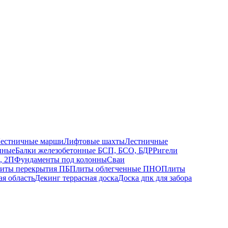
естничные марши
Лифтовые шахты
Лестничные
нные
Балки железобетонные БСП, БСО, БДР
Ригели
, 2П
Фундаменты под колонны
Сваи
иты перекрытия ПБ
Плиты облегченные ПНО
Плиты
ая область
Декинг террасная доска
Доска дпк для забора