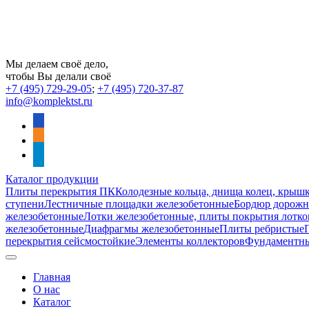
Мы делаем своё дело,
чтобы Вы делали своё
+7 (495) 729-29-05
;
+7 (495) 720-37-87
info@komplektst.ru
vkontakte
odnoklassniki
telegram
Каталог продукции
Плиты перекрытия ПК
Колодезные кольца, днища колец, крыш
ступени
Лестничные площадки железобетонные
Бордюр дорожны
железобетонные
Лотки железобетонные, плиты покрытия лотко
железобетонные
Диафрагмы железобетонные
Плиты ребристые
перекрытия сейсмостойкие
Элементы коллекторов
Фундаментн
Главная
О нас
Каталог