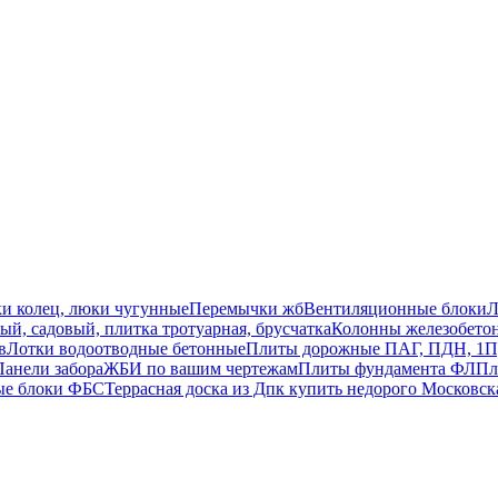
ки колец, люки чугунные
Перемычки жб
Вентиляционные блоки
Л
й, садовый, плитка тротуарная, брусчатка
Колонны железобето
в
Лотки водоотводные бетонные
Плиты дорожные ПАГ, ПДН, 1П
Панели забора
ЖБИ по вашим чертежам
Плиты фундамента ФЛ
Пл
ые блоки ФБС
Террасная доска из Дпк купить недорого Московск