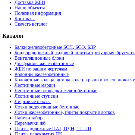
Доставка ЖБИ
Наши объекты
Полезная информация
Контакты
Скачать каталог
Каталог
Балки железобетонные БСП, БСО, БДР
Бордюр дорожный, садовый, плитка тротуарная, брусчатк
Вентиляционные блоки
Диафрагмы железобетонные
ЖБИ по вашим чертежам
Колонны железобетонные
Колодезные кольца, днища колец, крышки колец, люки ч
Лестничные марши
Лестничные площадки железобетонные
Лестничные ступени
Лифтовые шахты
Лотки водоотводные бетонные
Лотки железобетонные, плиты покрытия лотков
Панели забора
Перемычки жб
Плиты дорожные ПАГ, ПДН, 1П, 2П
Плиты перекрытия ПК