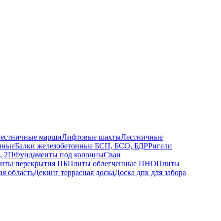
естничные марши
Лифтовые шахты
Лестничные
нные
Балки железобетонные БСП, БСО, БДР
Ригели
, 2П
Фундаменты под колонны
Сваи
иты перекрытия ПБ
Плиты облегченные ПНО
Плиты
ая область
Декинг террасная доска
Доска дпк для забора