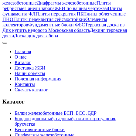
железобетонные
Диафрагмы железобетонные
Плиты
ребристые
Панели забора
ЖБИ по вашим чертежам
Плиты
фундамента ФЛ
Плиты перекрытия ПБ
Плиты облегченные
ПНО
Плиты перекрытия сейсмостойкие
Элементы
коллекторов
Фундаментные блоки ФБС
Террасная доска из
Дпк купить недорого Московская область
Декинг террасная
доска
Доска дпк для забора
Главная
О нас
Каталог
Доставка ЖБИ
Наши объекты
Полезная информация
Контакты
Скачать каталог
Каталог
Балки железобетонные БСП, БСО, БДР
Бордюр дорожный, садовый, плитка тротуарная,
брусчатка
Вентиляционные блоки
Диафрагмы железобетонные