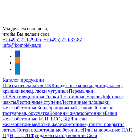
Мы делаем своё дело,
чтобы Вы делали своё
+7 (495) 729-29-05
;
+7 (495) 720-37-87
info@komplektst.ru
vkontakte
odnoklassniki
telegram
Каталог продукции
Плиты перекрытия ПК
Колодезные кольца, днища колец,
крышки колец, люки чугунные
Перемычки
жб
Вентиляционные блоки
Лестничные марши
Лифтовые
шахты
Лестничные ступени
Лестничные площадки
железобетонные
Бордюр дорожный, садовый, плитка
тротуарная, брусчатка
Колонны железобетонные
Балки
железобетонные БСП, БСО, БДР
Ригели
железобетонные
Лотки железобетонные, плиты покрытия
лотков
Лотки водоотводные бетонные
Плиты дорожные ПАГ,
ПДН, 1П, 2П
Фундаменты под колонны
Сваи