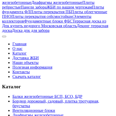
железобетонные
Диафрагмы железобетонные
Плиты
ребристые
Панели забора
ЖБИ по вашим чертежам
Плиты
фундамента ФЛ
Плиты перекрытия ПБ
Плиты облегченные
ПНО
Плиты перекрытия сейсмостойкие
Элементы
коллекторов
Фундаментные блоки ФБС
Террасная доска из
Дпк купить недорого Московская область
Декинг террасная
доска
Доска дпк для забора
Главная
О нас
Каталог
Доставка ЖБИ
Наши объекты
Полезная информация
Контакты
Скачать каталог
Каталог
Балки железобетонные БСП, БСО, БДР
Бордюр дорожный, садовый, плитка тротуарная,
брусчатка
Вентиляционные блоки
Диафрагмы железобетонные