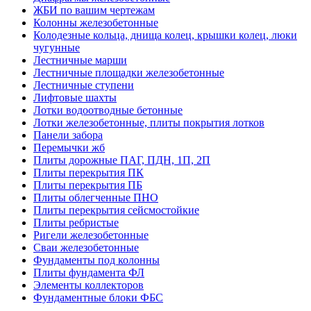
ЖБИ по вашим чертежам
Колонны железобетонные
Колодезные кольца, днища колец, крышки колец, люки
чугунные
Лестничные марши
Лестничные площадки железобетонные
Лестничные ступени
Лифтовые шахты
Лотки водоотводные бетонные
Лотки железобетонные, плиты покрытия лотков
Панели забора
Перемычки жб
Плиты дорожные ПАГ, ПДН, 1П, 2П
Плиты перекрытия ПК
Плиты перекрытия ПБ
Плиты облегченные ПНО
Плиты перекрытия сейсмостойкие
Плиты ребристые
Ригели железобетонные
Сваи железобетонные
Фундаменты под колонны
Плиты фундамента ФЛ
Элементы коллекторов
Фундаментные блоки ФБС