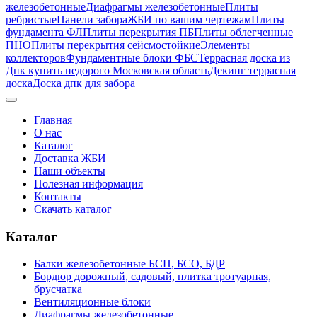
железобетонные
Диафрагмы железобетонные
Плиты
ребристые
Панели забора
ЖБИ по вашим чертежам
Плиты
фундамента ФЛ
Плиты перекрытия ПБ
Плиты облегченные
ПНО
Плиты перекрытия сейсмостойкие
Элементы
коллекторов
Фундаментные блоки ФБС
Террасная доска из
Дпк купить недорого Московская область
Декинг террасная
доска
Доска дпк для забора
Главная
О нас
Каталог
Доставка ЖБИ
Наши объекты
Полезная информация
Контакты
Скачать каталог
Каталог
Балки железобетонные БСП, БСО, БДР
Бордюр дорожный, садовый, плитка тротуарная,
брусчатка
Вентиляционные блоки
Диафрагмы железобетонные