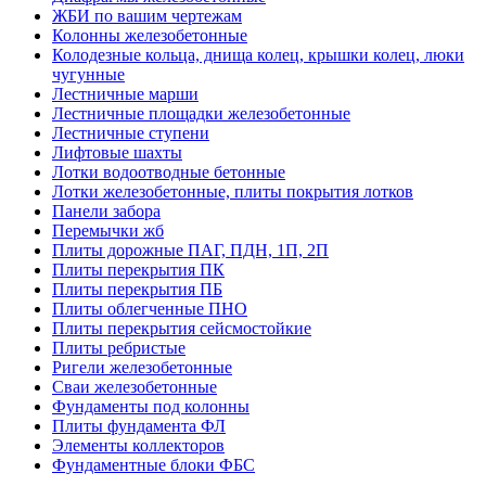
ЖБИ по вашим чертежам
Колонны железобетонные
Колодезные кольца, днища колец, крышки колец, люки
чугунные
Лестничные марши
Лестничные площадки железобетонные
Лестничные ступени
Лифтовые шахты
Лотки водоотводные бетонные
Лотки железобетонные, плиты покрытия лотков
Панели забора
Перемычки жб
Плиты дорожные ПАГ, ПДН, 1П, 2П
Плиты перекрытия ПК
Плиты перекрытия ПБ
Плиты облегченные ПНО
Плиты перекрытия сейсмостойкие
Плиты ребристые
Ригели железобетонные
Сваи железобетонные
Фундаменты под колонны
Плиты фундамента ФЛ
Элементы коллекторов
Фундаментные блоки ФБС