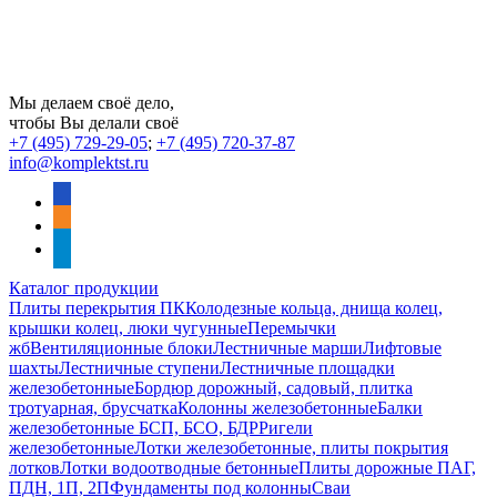
Мы делаем своё дело,
чтобы Вы делали своё
+7 (495) 729-29-05
;
+7 (495) 720-37-87
info@komplektst.ru
vkontakte
odnoklassniki
telegram
Каталог продукции
Плиты перекрытия ПК
Колодезные кольца, днища колец,
крышки колец, люки чугунные
Перемычки
жб
Вентиляционные блоки
Лестничные марши
Лифтовые
шахты
Лестничные ступени
Лестничные площадки
железобетонные
Бордюр дорожный, садовый, плитка
тротуарная, брусчатка
Колонны железобетонные
Балки
железобетонные БСП, БСО, БДР
Ригели
железобетонные
Лотки железобетонные, плиты покрытия
лотков
Лотки водоотводные бетонные
Плиты дорожные ПАГ,
ПДН, 1П, 2П
Фундаменты под колонны
Сваи