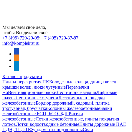
Мы делаем своё дело,
чтобы Вы делали своё
+7 (495) 729-29-05
;
+7 (495) 720-37-87
info@komplektst.ru
vkontakte
odnoklassniki
telegram
Каталог продукции
Плиты перекрытия ПК
Колодезные кольца, днища колец,
крышки колец, люки чугунные
Перемычки
жб
Вентиляционные блоки
Лестничные марши
Лифтовые
шахты
Лестничные ступени
Лестничные площадки
железобетонные
Бордюр дорожный, садовый, плитка
тротуарная, брусчатка
Колонны железобетонные
Балки
железобетонные БСП, БСО, БДР
Ригели
железобетонные
Лотки железобетонные, плиты покрытия
лотков
Лотки водоотводные бетонные
Плиты дорожные ПАГ,
ПДН, 1П, 2П
Фундаменты под колонны
Сваи