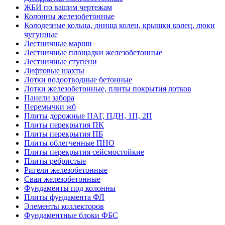
ЖБИ по вашим чертежам
Колонны железобетонные
Колодезные кольца, днища колец, крышки колец, люки
чугунные
Лестничные марши
Лестничные площадки железобетонные
Лестничные ступени
Лифтовые шахты
Лотки водоотводные бетонные
Лотки железобетонные, плиты покрытия лотков
Панели забора
Перемычки жб
Плиты дорожные ПАГ, ПДН, 1П, 2П
Плиты перекрытия ПК
Плиты перекрытия ПБ
Плиты облегченные ПНО
Плиты перекрытия сейсмостойкие
Плиты ребристые
Ригели железобетонные
Сваи железобетонные
Фундаменты под колонны
Плиты фундамента ФЛ
Элементы коллекторов
Фундаментные блоки ФБС