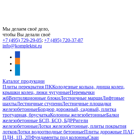
Мы делаем своё дело,
чтобы Вы делали своё
+7 (495) 729-29-05
;
+7 (495) 720-37-87
info@komplektst.ru
vkontakte
odnoklassniki
telegram
Каталог продукции
Плиты перекрытия ПК
Колодезные кольца, днища колец,
крышки колец, люки чугунные
Перемычки
жб
Вентиляционные блоки
Лестничные марши
Лифтовые
шахты
Лестничные ступени
Лестничные площадки
железобетонные
Бордюр дорожный, садовый, плитка
тротуарная, брусчатка
Колонны железобетонные
Балки
железобетонные БСП, БСО, БДР
Ригели
железобетонные
Лотки железобетонные, плиты покрытия
лотков
Лотки водоотводные бетонные
Плиты дорожные ПАГ,
ПДН, 1П, 2П
Фундаменты под колонны
Сваи