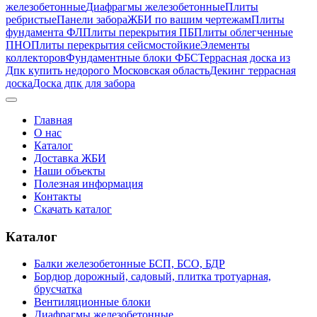
железобетонные
Диафрагмы железобетонные
Плиты
ребристые
Панели забора
ЖБИ по вашим чертежам
Плиты
фундамента ФЛ
Плиты перекрытия ПБ
Плиты облегченные
ПНО
Плиты перекрытия сейсмостойкие
Элементы
коллекторов
Фундаментные блоки ФБС
Террасная доска из
Дпк купить недорого Московская область
Декинг террасная
доска
Доска дпк для забора
Главная
О нас
Каталог
Доставка ЖБИ
Наши объекты
Полезная информация
Контакты
Скачать каталог
Каталог
Балки железобетонные БСП, БСО, БДР
Бордюр дорожный, садовый, плитка тротуарная,
брусчатка
Вентиляционные блоки
Диафрагмы железобетонные