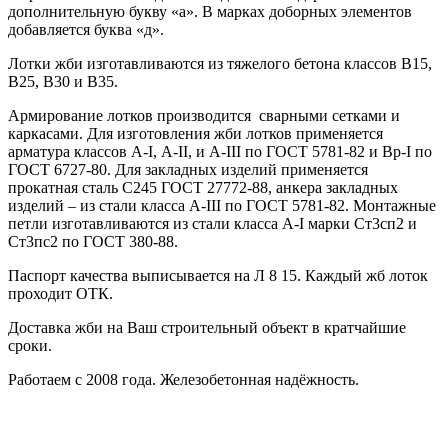
дополнительную букву «а». В марках доборных элементов
добавляется буква «д».
Лотки жби изготавливаются из тяжелого бетона классов В15,
В25, В30 и В35.
Армирование лотков производится сварными сетками и
каркасами. Для изготовления жби лотков применяется
арматура классов А-I, А-II, и А-III по ГОСТ 5781-82 и Вр-I по
ГОСТ 6727-80. Для закладных изделий применяется
прокатная сталь С245 ГОСТ 27772-88, анкера закладных
изделий – из стали класса А-III по ГОСТ 5781-82. Монтажные
петли изготавливаются из стали класса А-I марки Ст3сп2 и
Ст3пс2 по ГОСТ 380-88.
Паспорт качества выписывается на Л 8 15. Каждый жб лоток
проходит ОТК.
Доставка жби на Ваш строительный объект в кратчайшие
сроки.
Работаем с 2008 года. Железобетонная надёжность.