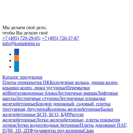
Мы делаем своё дело,
чтобы Вы делали своё
+7 (495) 729-29-05
;
+7 (495) 720-37-87
info@komplektst.ru
vkontakte
odnoklassniki
telegram
Каталог продукции
Плиты перекрытия ПК
Колодезные кольца, днища колец,
крышки колец, люки чугунные
Перемычки
жб
Вентиляционные блоки
Лестничные марши
Лифтовые
шахты
Лестничные ступени
Лестничные площадки
железобетонные
Бордюр дорожный, садовый, плитка
тротуарная, брусчатка
Колонны железобетонные
Балки
железобетонные БСП, БСО, БДР
Ригели
железобетонные
Лотки железобетонные, плиты покрытия
лотков
Лотки водоотводные бетонные
Плиты дорожные ПАГ,
ПДН, 1П, 2П
Фундаменты под колонны
Сваи