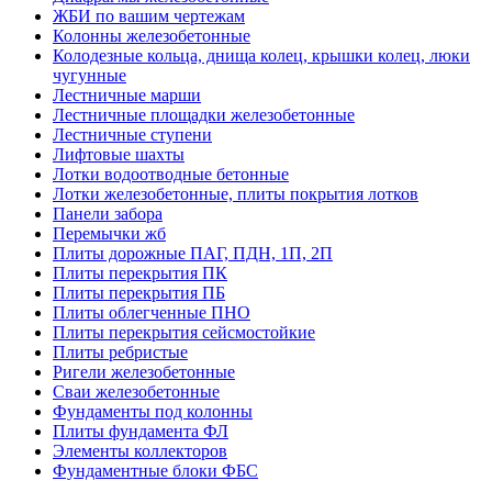
ЖБИ по вашим чертежам
Колонны железобетонные
Колодезные кольца, днища колец, крышки колец, люки
чугунные
Лестничные марши
Лестничные площадки железобетонные
Лестничные ступени
Лифтовые шахты
Лотки водоотводные бетонные
Лотки железобетонные, плиты покрытия лотков
Панели забора
Перемычки жб
Плиты дорожные ПАГ, ПДН, 1П, 2П
Плиты перекрытия ПК
Плиты перекрытия ПБ
Плиты облегченные ПНО
Плиты перекрытия сейсмостойкие
Плиты ребристые
Ригели железобетонные
Сваи железобетонные
Фундаменты под колонны
Плиты фундамента ФЛ
Элементы коллекторов
Фундаментные блоки ФБС