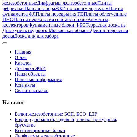
железобетонные
Диафрагмы железобетонные
Плиты
ребристые
Панели забора
ЖБИ по вашим чертежам
Плиты
фундамента ФЛ
Плиты перекрытия ПБ
Плиты облегченные
ПНО
Плиты перекрытия сейсмостойкие
Элементы
коллекторов
Фундаментные блоки ФБС
Террасная доска из
Дпк купить недорого Московская область
Декинг террасная
доска
Доска дпк для забора
Главная
О нас
Каталог
Доставка ЖБИ
Наши объекты
Полезная информация
Контакты
Скачать каталог
Каталог
Балки железобетонные БСП, БСО, БДР
Бордюр дорожный, садовый, плитка тротуарная,
брусчатка
Вентиляционные блоки
Диафрагмы железобетонные