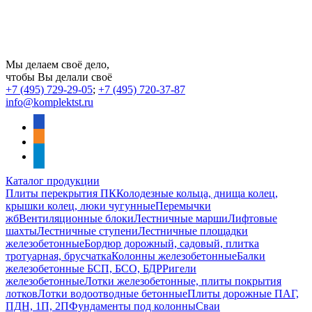
Мы делаем своё дело,
чтобы Вы делали своё
+7 (495) 729-29-05
;
+7 (495) 720-37-87
info@komplektst.ru
vkontakte
odnoklassniki
telegram
Каталог продукции
Плиты перекрытия ПК
Колодезные кольца, днища колец,
крышки колец, люки чугунные
Перемычки
жб
Вентиляционные блоки
Лестничные марши
Лифтовые
шахты
Лестничные ступени
Лестничные площадки
железобетонные
Бордюр дорожный, садовый, плитка
тротуарная, брусчатка
Колонны железобетонные
Балки
железобетонные БСП, БСО, БДР
Ригели
железобетонные
Лотки железобетонные, плиты покрытия
лотков
Лотки водоотводные бетонные
Плиты дорожные ПАГ,
ПДН, 1П, 2П
Фундаменты под колонны
Сваи