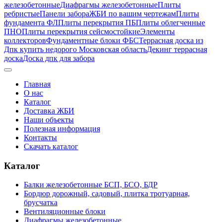
железобетонные
Диафрагмы железобетонные
Плиты
ребристые
Панели забора
ЖБИ по вашим чертежам
Плиты
фундамента ФЛ
Плиты перекрытия ПБ
Плиты облегченные
ПНО
Плиты перекрытия сейсмостойкие
Элементы
коллекторов
Фундаментные блоки ФБС
Террасная доска из
Дпк купить недорого Московская область
Декинг террасная
доска
Доска дпк для забора
Главная
О нас
Каталог
Доставка ЖБИ
Наши объекты
Полезная информация
Контакты
Скачать каталог
Каталог
Балки железобетонные БСП, БСО, БДР
Бордюр дорожный, садовый, плитка тротуарная,
брусчатка
Вентиляционные блоки
Диафрагмы железобетонные