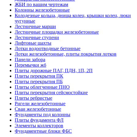
ЖБИ по вашим чертежам
Колонны железобетонные
Колодезные кольца, днища колец, крышки колец, люки
чугунные
Лестничные марши
Лестничные площадки железобетонные
Лестничные ступени
Лифтовые шахты
Лотки водоотводные бетонные
Лотки железобетонные, плиты покрытия лотков
Панели забора
Перемычки жб
Плиты дорожные ПАГ, ПДН, 1П, 2П
Плиты перекрытия ПК
Плиты перекрытия ПБ
Плиты облегченные ПНО
Плиты перекрытия сейсмостойкие
Плиты ребристые
Ригели железобетонные
Сваи железобетонные
Фундаменты под колонны
Плиты фундамента ФЛ
Элементы коллекторов
Фундаментные блоки ФБС