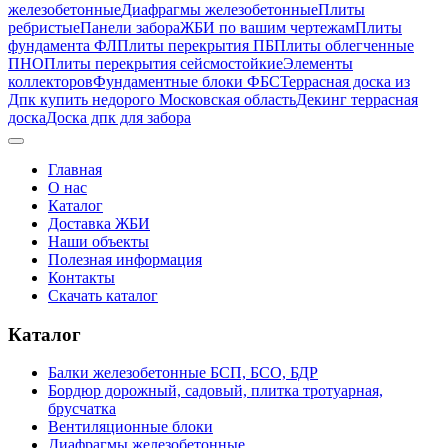
железобетонные
Диафрагмы железобетонные
Плиты
ребристые
Панели забора
ЖБИ по вашим чертежам
Плиты
фундамента ФЛ
Плиты перекрытия ПБ
Плиты облегченные
ПНО
Плиты перекрытия сейсмостойкие
Элементы
коллекторов
Фундаментные блоки ФБС
Террасная доска из
Дпк купить недорого Московская область
Декинг террасная
доска
Доска дпк для забора
Главная
О нас
Каталог
Доставка ЖБИ
Наши объекты
Полезная информация
Контакты
Скачать каталог
Каталог
Балки железобетонные БСП, БСО, БДР
Бордюр дорожный, садовый, плитка тротуарная,
брусчатка
Вентиляционные блоки
Диафрагмы железобетонные