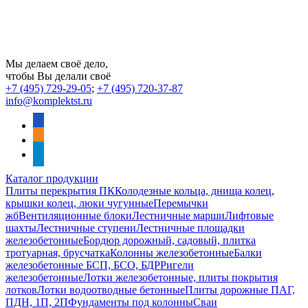
Мы делаем своё дело,
чтобы Вы делали своё
+7 (495) 729-29-05
;
+7 (495) 720-37-87
info@komplektst.ru
vkontakte
odnoklassniki
telegram
Каталог продукции
Плиты перекрытия ПК
Колодезные кольца, днища колец,
крышки колец, люки чугунные
Перемычки
жб
Вентиляционные блоки
Лестничные марши
Лифтовые
шахты
Лестничные ступени
Лестничные площадки
железобетонные
Бордюр дорожный, садовый, плитка
тротуарная, брусчатка
Колонны железобетонные
Балки
железобетонные БСП, БСО, БДР
Ригели
железобетонные
Лотки железобетонные, плиты покрытия
лотков
Лотки водоотводные бетонные
Плиты дорожные ПАГ,
ПДН, 1П, 2П
Фундаменты под колонны
Сваи