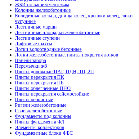
ЖБИ по вашим чертежам
Колонны железобетонные
Колодезные кольца, днища колец, крышки колец, люки
чугунные
Лестничные марши
Лестничные площадки железобетонные
Лестничные ступени
Лифтовые шахты
Лотки водоотводные бетонные
Лотки железобетонные, плиты покрытия лотков
Панели забора
Перемычки жб
Плиты дорожные ПАГ, ПДН, 1П, 2П
Плиты перекрытия ПК
Плиты перекрытия ПБ
Плиты облегченные ПНО
Плиты перекрытия сейсмостойкие
Плиты ребристые
Ригели железобетонные
Сваи железобетонные
Фундаменты под колонны
Плиты фундамента ФЛ
Элементы коллекторов
Фундаментные блоки ФБС