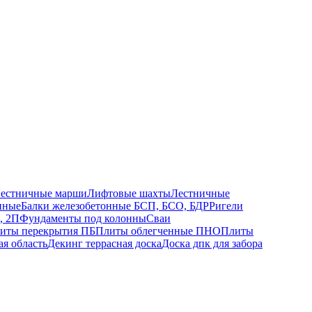
естничные марши
Лифтовые шахты
Лестничные
нные
Балки железобетонные БСП, БСО, БДР
Ригели
, 2П
Фундаменты под колонны
Сваи
иты перекрытия ПБ
Плиты облегченные ПНО
Плиты
ая область
Декинг террасная доска
Доска дпк для забора