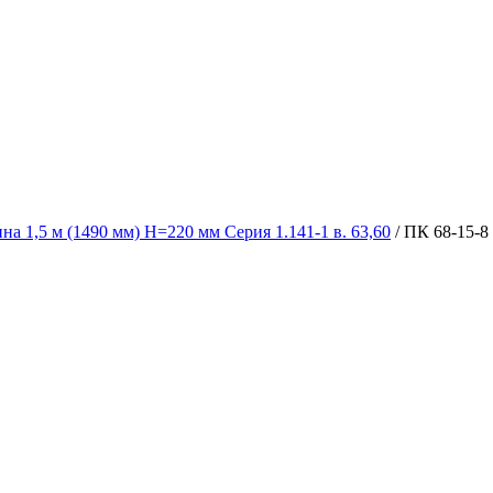
 1,5 м (1490 мм) H=220 мм Серия 1.141-1 в. 63,60
/ ПК 68-15-8