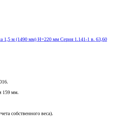
1,5 м (1490 мм) H=220 мм Серия 1.141-1 в. 63,60
016.
 159 мм.
чета собственного веса).