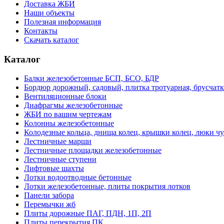
Доставка ЖБИ
Наши объекты
Полезная информация
Контакты
Скачать каталог
Каталог
Балки железобетонные БСП, БСО, БДР
Бордюр дорожный, садовый, плитка тротуарная, брусчатк
Вентиляционные блоки
Диафрагмы железобетонные
ЖБИ по вашим чертежам
Колонны железобетонные
Колодезные кольца, днища колец, крышки колец, люки ч
Лестничные марши
Лестничные площадки железобетонные
Лестничные ступени
Лифтовые шахты
Лотки водоотводные бетонные
Лотки железобетонные, плиты покрытия лотков
Панели забора
Перемычки жб
Плиты дорожные ПАГ, ПДН, 1П, 2П
Плиты перекрытия ПК