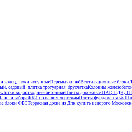
ки колец, люки чугунные
Перемычки жб
Вентиляционные блоки
Л
й, садовый, плитка тротуарная, брусчатка
Колонны железобето
в
Лотки водоотводные бетонные
Плиты дорожные ПАГ, ПДН, 1П
Панели забора
ЖБИ по вашим чертежам
Плиты фундамента ФЛ
Пл
ые блоки ФБС
Террасная доска из Дпк купить недорого Московск