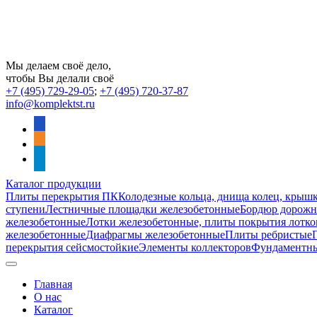
Мы делаем своё дело,
чтобы Вы делали своё
+7 (495) 729-29-05
;
+7 (495) 720-37-87
info@komplektst.ru
vkontakte
odnoklassniki
telegram
Каталог продукции
Плиты перекрытия ПК
Колодезные кольца, днища колец, крыш
ступени
Лестничные площадки железобетонные
Бордюр дорожны
железобетонные
Лотки железобетонные, плиты покрытия лотко
железобетонные
Диафрагмы железобетонные
Плиты ребристые
перекрытия сейсмостойкие
Элементы коллекторов
Фундаментн
Главная
О нас
Каталог